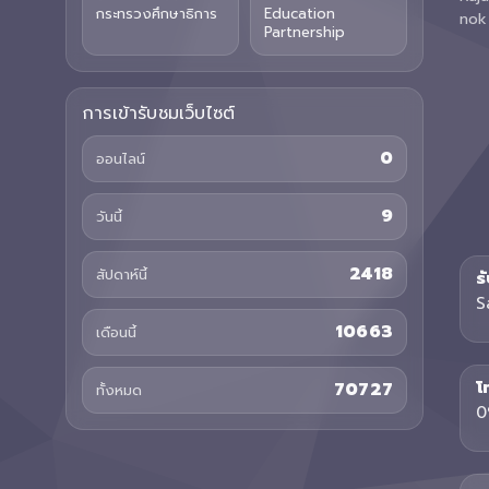
กระทรวงศึกษาธิการ
Education
nok
Partnership
การเข้ารับชมเว็บไซต์
0
ออนไลน์
9
วันนี้
2418
สัปดาห์นี้
ร
S
10663
เดือนนี้
โ
70727
ทั้งหมด
0