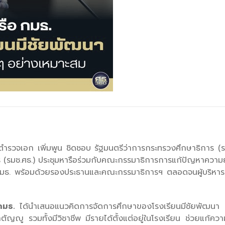
จเอก เพิ่มพูน ชิดชอบ รัฐมนตรีว่าการกระทรวงศึกษาธิการ (รมว.
าร (รมช.ศธ.) ประชุมหารือร่วมกับคณะกรรมาธิการการแก้ปัญหาความ
กมธ. พร้อมด้วยรองประธานและคณะกรรมาธิการฯ ตลอดจนผู้บริหารองค
กมธ.
ได้นำเสนอแนวคิดการจัดการศึกษาของโรงเรียนมีชัยพัฒนา ที่ส
ญญู รวมทั้งมีวิชาชีพ มีรายได้ตั้งแต่อยู่ในโรงเรียน ช่วยแก้ค