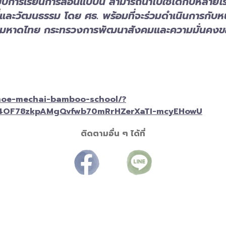
ปแบบการเรียนการสอนแบบนี้ สามารถนำไปใช้ได้กับหลายโ
้นที่และวัฒนธรรม โดย ศธ. พร้อมที่จะร่วมดำเนินการกั
มหาดไทย กระทรวงการพัฒนาสังคมและความมั่นคงของ
moe-mechai-bamboo-school/?
O4OF78zkpAMgQvfwb70mRrHZerXaTI-mcyEHowU
ติดตามอื่น ๆ ได้ที่