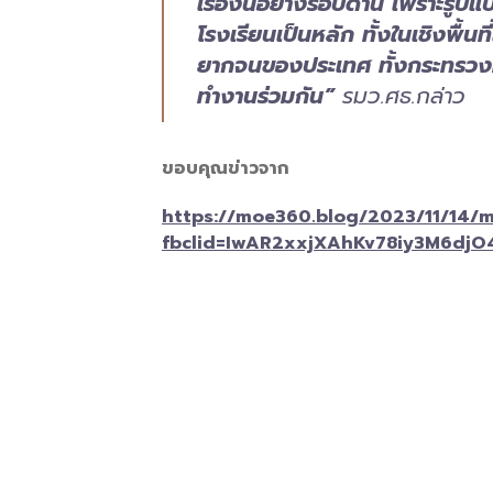
เรื่องนี้อย่างรอบด้าน เพราะรู
โรงเรียนเป็นหลัก ทั้งในเชิงพื
ยากจนของประเทศ ทั้งกระทรวง
ทำงานร่วมกัน”
รมว.ศธ.กล่าว
ขอบคุณข่าวจาก
https://moe360.blog/2023/11/14/
fbclid=IwAR2xxjXAhKv78iy3M6dj