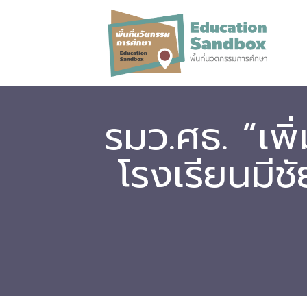
รมว.ศธ. “เพ
โรงเรียนมีช