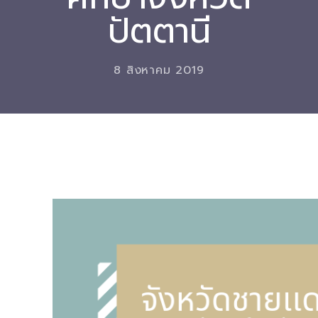
ปัตตานี
Download
-- หนังสือและเอกสาร
8 สิงหาคม 2019
-- กฎหมาย
---- เจตนารมณ์ของ พ.ร.บ.
---- พ.ร.บ. และอนุบัญญัติ
---- พ.ร.ฎ. ขยายเวลาใช้บังคับ พ.ร.บ.พื้นที่นวัตกรรมการ
ศึกษา พ.ศ. 252 พ.ศ. 2569
---- รายงานการประเมินผลสัมฤทธิ์ พ.ร.บ.พื้นที่นวัตกรรม
การศึกษา พ.ศ. 2562
---- รับฟังความคิดเห็นร่าง พ.ร.ฎ. ฯ
---- รายงานการวิเคราะห์ผลกระทบที่อาจเกิดขึ้นจากกฎ
หมายฯ