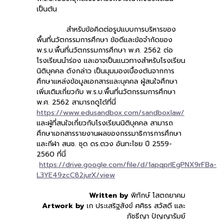
เป็นต้น
สำหรับข้อคิดต่อรูปแบบการบริหารของ
พื้นที่นวัตกรรมการศึกษา ข้อดีและข้อจำกัดของ
พ.ร.บ.พื้นที่นวัตกรรมการศึกษา พ.ศ. 2562 ต่อ
โรงเรียนนำร่อง และอาจเป็นแนวทางสำหรับโรงเรียน
นิติบุคคล ดังกล่าว เป็นมุมมองเบื้องต้นจากการ
ศึกษาแหล่งข้อมูลเอกสารและบุคคล ผู้สนใจศึกษา
เพิ่มเติมเกี่ยวกับ พ.ร.บ.พื้นที่นวัตกรรมการศึกษา
พ.ศ. 2562 สามารถดูได้ที่นี่
https://www.edusandbox.com/sandboxlaw/
และผู้ที่สนใจเกี่ยวกับโรงเรียนนิติบุคคล สามารถ
ศึกษาเอกสารรายงานผลของกรรมาธิการการศึกษา
และกีฬา สนช. ชุด ดร.ตวง อันทะไชย ปี 2559-
2560 ที่นี่
https://drive.google.com/file/d/1apqprIEgPNX9rFBa-
L3YE49zcC82jurX/view
Written by
พิทักษ์ โสตถยาคม
Artwork by
เก ประเสริฐสังข์ ศศิธร สวัสดี และ
ภัชธีญา ปัญญารัมย์