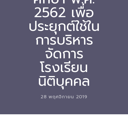
2562 เพื่อ
Download
ประยุกต์ใช้ใน
-- หนังสือและเอกสาร
-- กฎหมาย
การบริหาร
---- เจตนารมณ์ของ พ.ร.บ.
จัดการ
---- พ.ร.บ. และอนุบัญญัติ
โรงเรียน
---- พ.ร.ฎ. ขยายเวลาใช้บังคับ พ.ร.บ.พื้นที่นวัตกรรมการ
นิติบุคคล
ศึกษา พ.ศ. 252 พ.ศ. 2569
---- รายงานการประเมินผลสัมฤทธิ์ พ.ร.บ.พื้นที่นวัตกรรม
การศึกษา พ.ศ. 2562
28 พฤศจิกายน 2019
---- รับฟังความคิดเห็นร่าง พ.ร.ฎ. ฯ
---- รายงานการวิเคราะห์ผลกระทบที่อาจเกิดขึ้นจากกฎ
หมายฯ