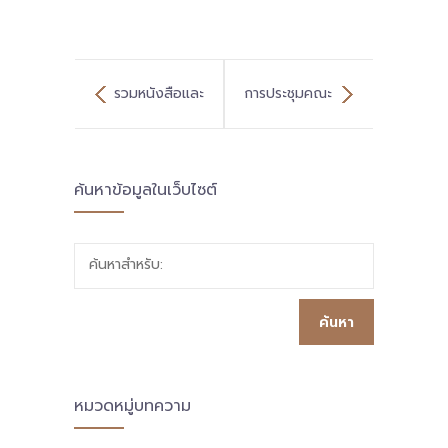
รวมหนังสือและ
การประชุมคณะ
เอกสารที่เกี่ยวข้อง
กรรมการนโยบาย
ค้นหาข้อมูลในเว็บไซต์
พื้นที่นวัตกรรม
การศึกษา ครั้งที่
ค้นหาสำหรับ:
๑/๒๕๖๒
หมวดหมู่บทความ