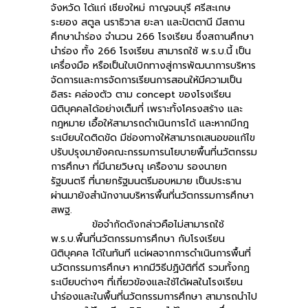
จังหวัด ได้แก่ เชียงใหม่ กาญจนบุรี ศรีสะเกษ
ระยอง สตูล นราธิวาส ยะลา และปัตตานี มีสถาน
ศึกษานำร่อง จำนวน 266 โรงเรียน ซึ่งสถานศึกษา
นำร่อง ทั้ง 266 โรงเรียน สามารถใช้ พ.ร.บ.นี้ เป็น
เครื่องมือ หรือเป็นใบเบิกทางสู่การพัฒนาการบริหาร
จัดการและการจัดการเรียนการสอนให้มีความเป็น
อิสระ คล่องตัว ตาม concept ของโรงเรียน
นิติบุคคลได้อย่างเต็มที่ เพราะทั้งโครงสร้าง และ
กฎหมาย เอื้อให้สามารถดำเนินการได้ และหากมีกฎ
ระเบียบใดติดขัด มีช่องทางให้สามารถเสนอขอแก้ไข
ปรับปรุงมายังคณะกรรมการนโยบายพื้นที่นวัตกรรม
การศึกษา ที่มีนายวิษณุ เครืองาม รองนายก
รัฐมนตรี ที่นายกรัฐมนตรีมอบหมาย เป็นประธาน
ผ่านมายังสำนักงานบริหารพื้นที่นวัตกรรมการศึกษา
สพฐ.
ข้อจำกัดดังกล่าวคือไม่สามารถใช้
พ.ร.บ.พื้นที่นวัตกรรมการศึกษา กับโรงเรียน
นิติบุคคล ได้ในทันที แต่ผลจากการดำเนินการพื้นที่
นวัตกรรมการศึกษา หากมีวิธีปฏิบัติที่ดี รวมทั้งกฎ
ระเบียบต่างๆ ที่เกี่ยวข้องและใช้ได้ผลในโรงเรียน
นำร่องและในพื้นที่นวัตกรรมการศึกษา สามารถนำไป