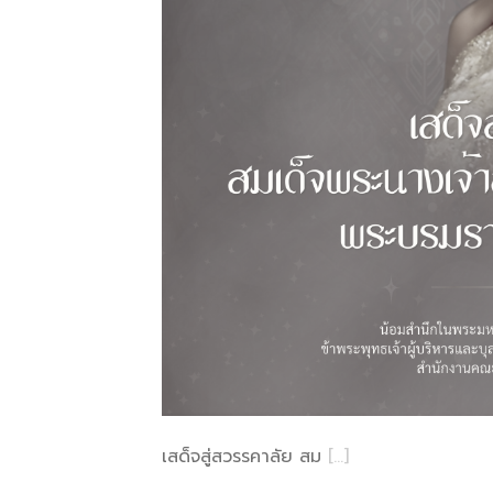
เสด็จสู่สวรรคาลัย สม
[…]