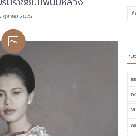
ะบรมราชชนนีพันปีหลวง
ค
6 ตุลาคม 2025
หมว
BE
D
VI
กร