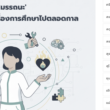
ศร
สง
สต
สร
สุ
สุ
อุ
เช
แม