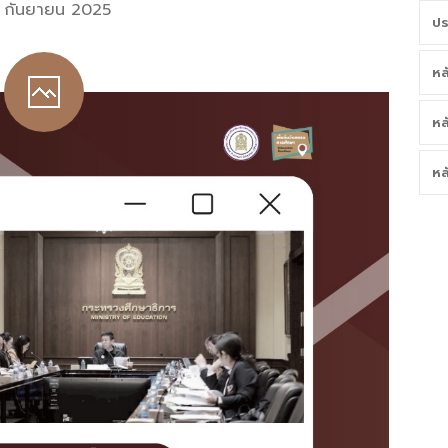
 กันยายน 2025
ปร
หล
หล
หล