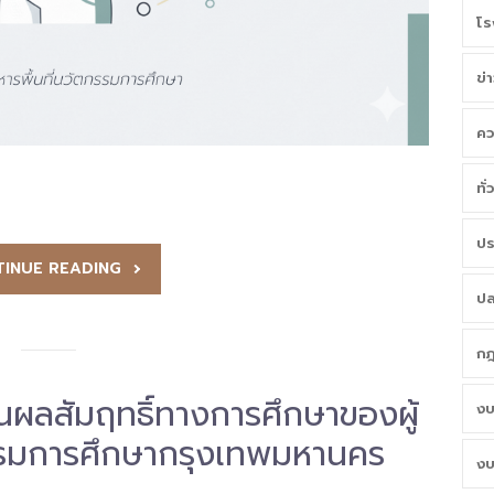
โร
ข่
คว
ทั
ปร
INUE READING
ปล
กฎ
ินผลสัมฤทธิ์ทางการศึกษาของผู้
งบ
ตกรรมการศึกษากรุงเทพมหานคร
งบ