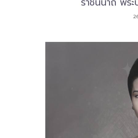
ราชินีนาถ พร
2