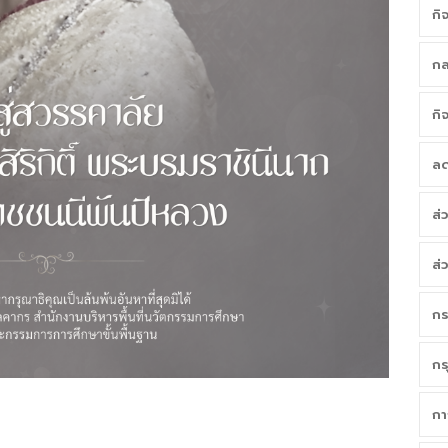
กิ
กล
กิ
ลด
ส่
ส่
กร
กร
กา