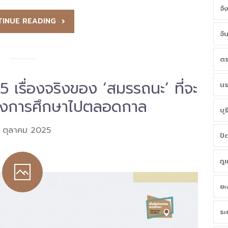
จั
INUE READING
จั
ตร
: 5 เรื่องจริงของ ‘สมรรถนะ’ ที่จะ
นร
รื่องการศึกษาไปตลอดกาล
บุร
 ตุลาคม 2025
ปั
ภู
ยะ
ระ