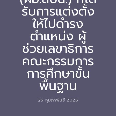
รับการแต่งตั้ง
Download
ให้ไปดำรง
-- หนังสือและเอกสาร
-- กฎหมาย
ตำแหน่ง ผู้
---- เจตนารมณ์ของ พ.ร.บ.
ช่วยเลขาธิการ
---- พ.ร.บ. และอนุบัญญัติ
คณะกรรมการ
---- พ.ร.ฎ. ขยายเวลาใช้บังคับ พ.ร.บ.พื้นที่นวัตกรรมการ
การศึกษาขั้น
ศึกษา พ.ศ. 252 พ.ศ. 2569
---- รายงานการประเมินผลสัมฤทธิ์ พ.ร.บ.พื้นที่นวัตกรรม
พื้นฐาน
การศึกษา พ.ศ. 2562
---- รับฟังความคิดเห็นร่าง พ.ร.ฎ. ฯ
25 กุมภาพันธ์ 2026
---- รายงานการวิเคราะห์ผลกระทบที่อาจเกิดขึ้นจากกฎ
หมายฯ