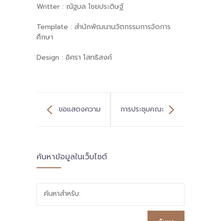
Writter : ณัฐมล ไชยประดิษฐ์
Template : สำนักพัฒนานวัตกรรมการจัดการ
ศึกษา
Design : อิศรา โสทธิสงค์
ขอแสดงความ
การประชุมคณะ
ยินดีกับ ดร.พีรา
อนุกรรมการด้าน
ค้นหาข้อมูลในเว็บไซต์
นุช ไชยพิเดช
ส่งเสริมการบริหาร
ผอ.สนก. ได้รับ
วิชาการ ครั้งที่
ค้นหาสำหรับ:
มอบหมายให้ปฏิบัติ
1/2569