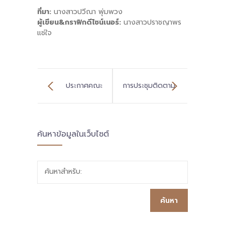
ที่มา:
นางสาวปวีณา พุ่มพวง
ผู้เขียน&กราฟิกดีไซน์เนอร์:
นางสาวปราชญาพร
แช่ใจ
ประกาศคณะ
การประชุมติดตาม
กรรมการนโยบาย
โครงการวิจัย เพื่อ
ค้นหาข้อมูลในเว็บไซต์
พื้นที่นวัตกรรม
พัฒนาคุณภาพ
การศึกษา เรื่อง
สถานศึกษาขนาด
ค้นหาสำหรับ:
หลักเกณฑ์การ
เล็กที่ไม่มีผู้อำนวย
ประเมินผลการ
การสถานศึกษา