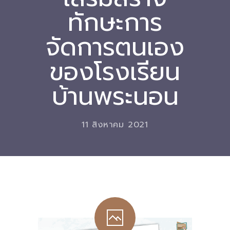
ทักษะการ
Download
จัดการตนเอง
-- หนังสือและเอกสาร
-- กฎหมาย
ของโรงเรียน
---- เจตนารมณ์ของ พ.ร.บ.
บ้านพระนอน
---- พ.ร.บ. และอนุบัญญัติ
---- พ.ร.ฎ. ขยายเวลาใช้บังคับ พ.ร.บ.พื้นที่นวัตกรรมการ
11 สิงหาคม 2021
ศึกษา พ.ศ. 252 พ.ศ. 2569
---- รายงานการประเมินผลสัมฤทธิ์ พ.ร.บ.พื้นที่นวัตกรรม
การศึกษา พ.ศ. 2562
---- รับฟังความคิดเห็นร่าง พ.ร.ฎ. ฯ
---- รายงานการวิเคราะห์ผลกระทบที่อาจเกิดขึ้นจากกฎ
หมายฯ