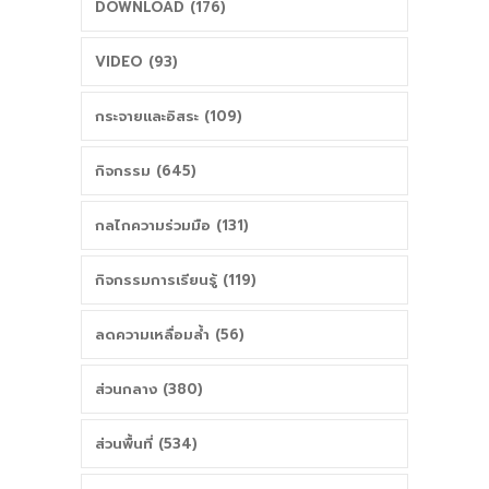
เหมาะสมและมี
เรียน สู่การเป็นคน
DOWNLOAD (176)
คุณภาพ/
ดีและคนเก่ง
VIDEO (93)
ประสิทธิภาพ ใน
รร.บ้านห้วยน้ำขาว
กระจายและอิสระ (109)
การจัดการเรียนรู้
จ.กาญจนบุรี
กิจกรรม (645)
ช่วงสถานการณ์
กลไกความร่วมมือ (131)
การแพร่ระบาด
กิจกรรมการเรียนรู้ (119)
ของโรคเชื้อไวรัส
ลดความเหลื่อมล้ำ (56)
โคโรนา (COVID-
ส่วนกลาง (380)
19)
ส่วนพื้นที่ (534)