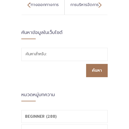
“ทางออกทางการ
การบริหารจัดการ
ศึกษา เมื่อเด็กไม่
สถานศึกษาสู่
ค้นหาข้อมูลในเว็บไซต์
ได้ไปโรงเรียน”
คุณภาพโดยใช้รูป
สบน.ขอเชิญร่วม
แบบ HTA เน้นการ
ค้นหาสำหรับ:
งานและรับชมการ
เรียนรู้แบบปฏิบัติ
ถ่ายทอดสด งาน
จริง เพื่อพัฒนา
สมัชชาการศึกษา
ทักษะชีวิต ทักษะ
หมวดหมู่บทความ
จังหวัดสตูล เพื่อ
อาชีพและ
ร่วมหาแนวทางที่
เทคโนโลยี ให้แก่ผู้
BEGINNER (288)