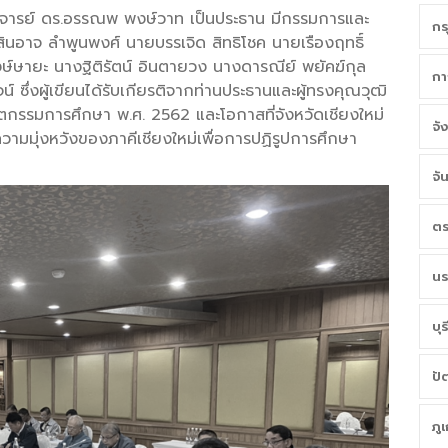
ราจารย์ ดร.อรรณพ พงษ์วาท เป็นประธาน มีกรรมการและ
กร
สินอาจ ลำพูนพงศ์ นายบรรเจิด สิทธิโชค นายเรืองฤทธิ์
ษ์ษายะ นางฐิติรัตน์ อินตายวง นางดารณีย์ พยัคฆ์กุล
กา
่งผู้เขียนได้รับเกียรติจากท่านประธานและผู้ทรงคุณวุฒิ
นวัตกรรมการศึกษา พ.ศ. 2562 และโอกาสที่จังหวัดเชียงใหม่
จั
ให้ความมุ่งหวังของภาคีเชียงใหม่เพื่อการปฏิรูปการศึกษา
จั
ตร
นร
บุร
ปั
ภู