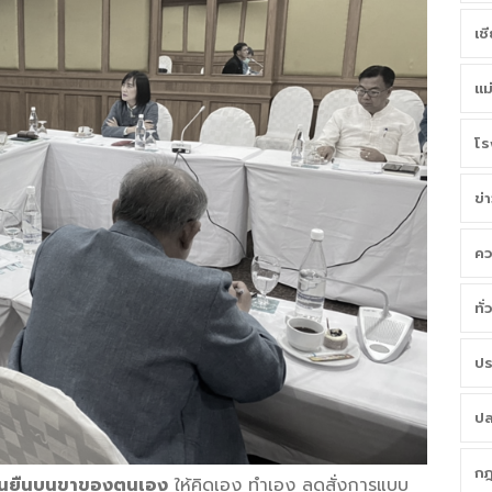
เช
แม
โร
ข่
คว
ทั
ปร
ปล
กฎ
รียนยืนบนขาของตนเอง
ให้คิดเอง ทำเอง ลดสั่งการแบบ