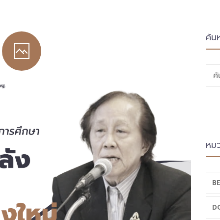
ค้น
ค
หมว
BE
D