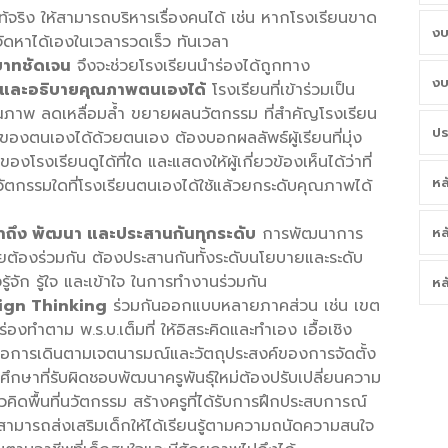
ริง ให้สามารถบริหารเรื่องคนได้ เช่น หากโรงเรียนขาด
งบ
จัดหาได้เองในเวลารวดเร็ว ทันเวลา
บาทชัดเจน
จึงจะช่วยโรงเรียนนำร่องได้ถูกทาง
งบ
ด้และอธิบายคุณภาพตนเองได้
โรงเรียนที่เข้าร่วมเป็น
คุณภาพ ลดเหลื่อมล้ำ ขยายผลนวัตกรรม ที่สำคัญโรงเรียน
ปร
ตนเองได้ด้วยตนเอง ต้องบอกผลลัพธ์ผู้เรียนที่มุ่ง
็จของโรงเรียนดูได้ที่ใด และแสดงให้ผู้เกี่ยวข้องเห็นได้ว่าที่
หล
นวัตกรรมใดที่โรงเรียนตนเองได้ใช้แล้วยกระดับคุณภาพได้
้าถึง พัฒนา และประสานกันทุกระดับ
การพัฒนาการ
หล
ต้องร่วมกัน ต้องประสานกันทั้งระดับนโยบายและระดับ
้จัก รู้ใจ และเข้าใจ ในการทำงานร่วมกัน
หล
esign Thinking
ร่วมกันออกแบบหลายภาคส่วน เช่น เขต
ร่องทำตาม พ.ร.บ.เต็มที่ ให้อิสระคิดและทำเอง เอื้อเชิง
คต่อการเดินตามเจตนารมณ์และวัตถุประสงค์ของการจัดตั้ง
ึกษาที่รับผิดชอบพัฒนาครูพันธุ์ใหม่ต้องปรับเปลี่ยนความ
วคิดพื้นที่นวัตกรรม สร้างครูที่ได้รับการฝึกประสบการณ์
สามารถส่งเสริมเด็กให้ได้เรียนรู้ตามความถนัดความสนใจ