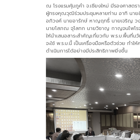
ณ โรงแรมคุ้มภูคำ จ.เชียงใหม่ มีรองศาสต
ผู้ทรงคุณวุฒิร่วมประชุมหลายท่าน อาทิ นาย
อภิวงค์ นายอารักษ์ หาญฤทธิ์ นายเจริญ วง
นายโสภณ จุโลทก นายวิชาญ กาญจนไพโรจน์ ซึ
ให้นำเสนอสาระสำคัญเกี่ยวกับ พ.ร.บ.พื้นที่
จะใช้ พ.ร.บ.นี้ เป็นเครื่องมือหรือตัวช่วย ทำ
ดำเนินการได้อย่างมีประสิทธิภาพยิ่งขึ้น