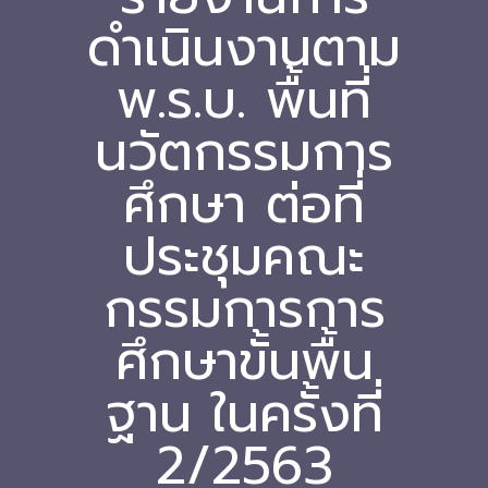
ดำเนินงานตาม
Download
พ.ร.บ. พื้นที่
-- หนังสือและเอกสาร
-- กฎหมาย
นวัตกรรมการ
---- เจตนารมณ์ของ พ.ร.บ.
ศึกษา ต่อที่
---- พ.ร.บ. และอนุบัญญัติ
ประชุมคณะ
---- พ.ร.ฎ. ขยายเวลาใช้บังคับ พ.ร.บ.พื้นที่นวัตกรรมการ
กรรมการการ
ศึกษา พ.ศ. 252 พ.ศ. 2569
---- รายงานการประเมินผลสัมฤทธิ์ พ.ร.บ.พื้นที่นวัตกรรม
ศึกษาขั้นพื้น
การศึกษา พ.ศ. 2562
ฐาน ในครั้งที่
---- รับฟังความคิดเห็นร่าง พ.ร.ฎ. ฯ
2/2563
---- รายงานการวิเคราะห์ผลกระทบที่อาจเกิดขึ้นจากกฎ
หมายฯ