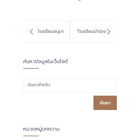
โรงเรียนอนุบา
“โรงเรียนนำร่อง
ลมะนัง พื้นที่
ต้องทำทันที ปรับ
ค้นหาข้อมูลในเว็บไซต์
นวัตกรรมสตูล
วิธีคิดวิธีทำใหม่
ฝึกครูโค้ชให้พร้อม
เลือกใช้/ต่อยอด
ค้นหาสำหรับ:
จัดการเรียนรู้โครง
สิ่งดี ในพื้นที่
งานฐานวิจัย
นวัตกรรมการ
ศึกษา” ผอ.โกมุท
หมวดหมู่บทความ
รุยอ่อน