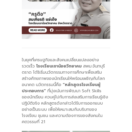
-- รายงานคณะผู้ประเมินอิสระ
---- รอบประเมิน (พ.ศ. 2562-2564)
-- รายงานประจำปี
---- ปีการศึกษา 2564
---- ปีการศึกษา 2565
ในยุคที่เศรษฐกิจและสังคมเปลี่ยนแปลงอย่าง
รวดเร็ว
โรงเรียนเขาน้อยวิทยาคม
สพม.จันทบุรี
---- ปีการศึกษา 2567
ตราด ได้ริเริ่มนวัตกรรมทางการศึกษาเพื่อเสริม
สร้างศักยภาพของนักเรียนให้พร้อมเผชิญกับโลก
-- รายงานผล กขศ.สพท.
อนาคต นวัตกรรมนี้คือ
“
หลักสูตรโรงเรียนผู้
ประกอบการ”
ที่มุ่งเน้นการพัฒนา Soft Skills
-- เอกสารเผยแพร่
ของนักเรียน ควบคู่ไปกับการส่งเสริมการเรียนรู้เชิง
ปฏิบัติจริง หลักสูตรดังกล่าวได้รับการออกแบบ
เกี่ยวกับเรา
อย่างเป็นระบบ เพื่อให้เหมาะสมกับบริบทของ
โรงเรียน ชุมชน และความต้องการของสังคมใน
-- รู้จัก พื้นที่นวัตกรรมการศึกษา
ศตวรรษที่ 21
-- คณะกรรมการนโยบายพื้นที่นวัตกรรมการศึกษา