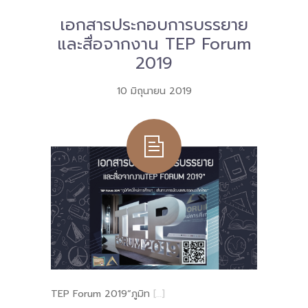
เอกสารประกอบการบรรยาย
Download
และสื่อจากงาน TEP Forum
-- หนังสือและเอกสาร
2019
-- กฎหมาย
10 มิถุนายน 2019
---- เจตนารมณ์ของ พ.ร.บ.
---- พ.ร.บ. และอนุบัญญัติ
---- พ.ร.ฎ. ขยายเวลาใช้บังคับ พ.ร.บ.พื้นที่นวัตกรรมการ
ศึกษา พ.ศ. 252 พ.ศ. 2569
---- รายงานการประเมินผลสัมฤทธิ์ พ.ร.บ.พื้นที่นวัตกรรม
การศึกษา พ.ศ. 2562
---- รับฟังความคิดเห็นร่าง พ.ร.ฎ. ฯ
---- รายงานการวิเคราะห์ผลกระทบที่อาจเกิดขึ้นจากกฎ
TEP Forum 2019“ภูมิท
[…]
หมายฯ