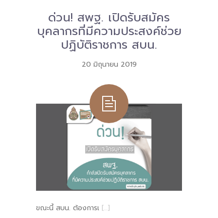
Download
ด่วน! สพฐ. เปิดรับสมัคร
บุคลากรที่มีความประสงค์ช่วย
-- หนังสือและเอกสาร
ปฏิบัติราชการ สบน.
-- กฎหมาย
20 มิถุนายน 2019
---- เจตนารมณ์ของ พ.ร.บ.
---- พ.ร.บ. และอนุบัญญัติ
---- พ.ร.ฎ. ขยายเวลาใช้บังคับ พ.ร.บ.พื้นที่นวัตกรรมการ
ศึกษา พ.ศ. 252 พ.ศ. 2569
---- รายงานการประเมินผลสัมฤทธิ์ พ.ร.บ.พื้นที่นวัตกรรม
การศึกษา พ.ศ. 2562
---- รับฟังความคิดเห็นร่าง พ.ร.ฎ. ฯ
---- รายงานการวิเคราะห์ผลกระทบที่อาจเกิดขึ้นจากกฎ
ขณะนี้ สบน. ต้องการเ
[…]
หมายฯ