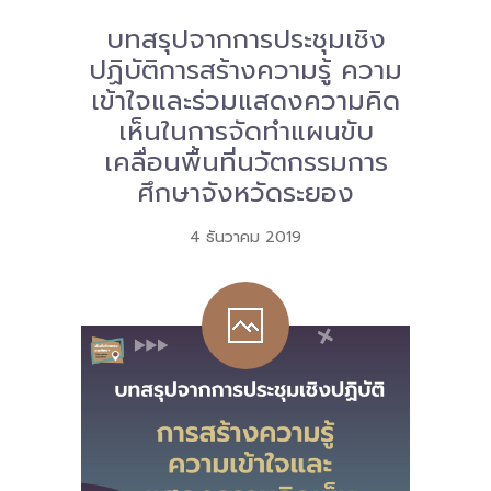
Download
บทสรุปจากการประชุมเชิง
ปฏิบัติการสร้างความรู้ ความ
-- หนังสือและเอกสาร
เข้าใจและร่วมแสดงความคิด
-- กฎหมาย
เห็นในการจัดทำแผนขับ
เคลื่อนพื้นที่นวัตกรรมการ
---- เจตนารมณ์ของ พ.ร.บ.
ศึกษาจังหวัดระยอง
---- พ.ร.บ. และอนุบัญญัติ
4 ธันวาคม 2019
---- พ.ร.ฎ. ขยายเวลาใช้บังคับ พ.ร.บ.พื้นที่นวัตกรรมการ
ศึกษา พ.ศ. 252 พ.ศ. 2569
---- รายงานการประเมินผลสัมฤทธิ์ พ.ร.บ.พื้นที่นวัตกรรม
การศึกษา พ.ศ. 2562
---- รับฟังความคิดเห็นร่าง พ.ร.ฎ. ฯ
---- รายงานการวิเคราะห์ผลกระทบที่อาจเกิดขึ้นจากกฎ
หมายฯ