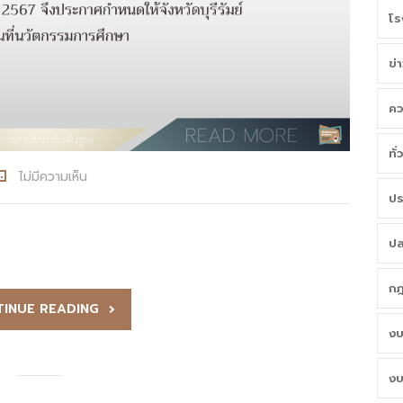
โร
ข่
คว
ทั
ไม่มีความเห็น
ปร
ปล
กฎ
INUE READING
งบ
งบ