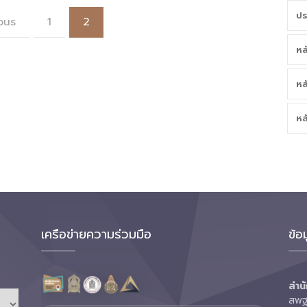
ปร
ous
1
2
หล
หล
หล
เครือข่ายความร่วมมือ
ข้อ
สำนั
สพฐ.