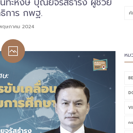
นทะหงษ์ ปุณยจรัสธำรง ผู้ช่วย
าธิการ กพฐ.
ค
 พฤษภาคม 2024
หมว
BE
D
VI
กร