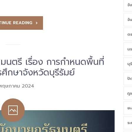
จั
จั
INUE READING
ตร
นร
นตรี เรื่อง การกำหนดพื้นที่
บุร
ึกษาจังหวัดบุรีรัมย์
ปั
 พฤษภาคม 2024
ภู
ยะ
ระ