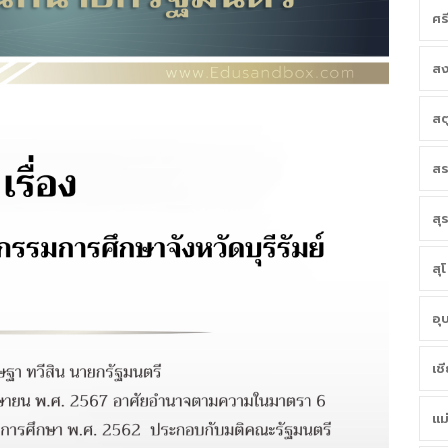
ศร
สง
สต
สร
สุ
สุ
อุ
เช
แม