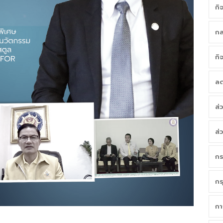
กิ
กล
กิ
ลด
ส่
ส่
กร
กร
กา