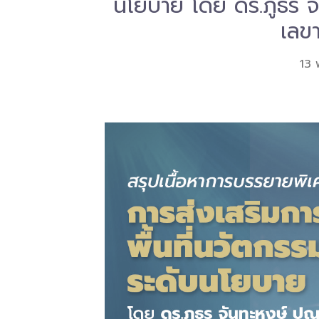
นโยบาย โดย ดร.ภูธร จั
เลข
13