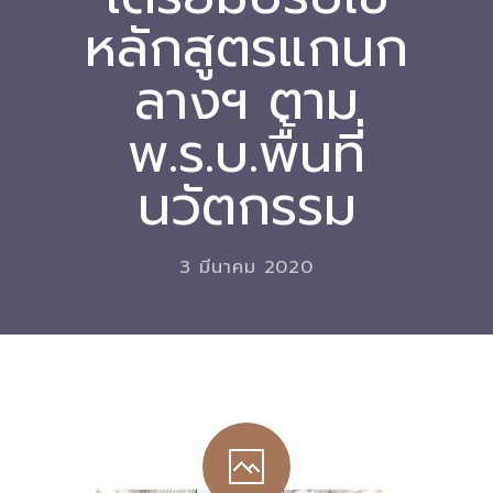
หลักสูตรแกนก
Download
ลางฯ ตาม
-- หนังสือและเอกสาร
-- กฎหมาย
พ.ร.บ.พื้นที่
---- เจตนารมณ์ของ พ.ร.บ.
นวัตกรรม
---- พ.ร.บ. และอนุบัญญัติ
---- พ.ร.ฎ. ขยายเวลาใช้บังคับ พ.ร.บ.พื้นที่นวัตกรรมการ
3 มีนาคม 2020
ศึกษา พ.ศ. 252 พ.ศ. 2569
---- รายงานการประเมินผลสัมฤทธิ์ พ.ร.บ.พื้นที่นวัตกรรม
การศึกษา พ.ศ. 2562
---- รับฟังความคิดเห็นร่าง พ.ร.ฎ. ฯ
---- รายงานการวิเคราะห์ผลกระทบที่อาจเกิดขึ้นจากกฎ
หมายฯ