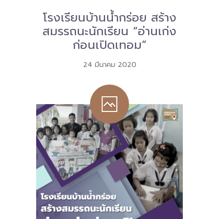
โรงเรียนบ้านน้ำกร่อย สร้าง
Download
สมรรถนะนักเรียน “อ่านเก่ง
-- หนังสือและเอกสาร
ก่อนเปิดเทอม”
-- กฎหมาย
24 มีนาคม 2020
---- เจตนารมณ์ของ พ.ร.บ.
---- พ.ร.บ. และอนุบัญญัติ
---- พ.ร.ฎ. ขยายเวลาใช้บังคับ พ.ร.บ.พื้นที่นวัตกรรมการ
ศึกษา พ.ศ. 252 พ.ศ. 2569
---- รายงานการประเมินผลสัมฤทธิ์ พ.ร.บ.พื้นที่นวัตกรรม
การศึกษา พ.ศ. 2562
---- รับฟังความคิดเห็นร่าง พ.ร.ฎ. ฯ
---- รายงานการวิเคราะห์ผลกระทบที่อาจเกิดขึ้นจากกฎ
หมายฯ