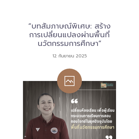
Download
-- หนังสือและเอกสาร
“บทสัมภาษณ์พิเศษ: สร้าง
การเปลี่ยนแปลงผ่านพื้นที่
-- กฎหมาย
นวัตกรรมการศึกษา”
---- เจตนารมณ์ของ พ.ร.บ.
12 กันยายน 2025
---- พ.ร.บ. และอนุบัญญัติ
---- พ.ร.ฎ. ขยายเวลาใช้บังคับ พ.ร.บ.พื้นที่นวัตกรรมการ
ศึกษา พ.ศ. 252 พ.ศ. 2569
---- รายงานการประเมินผลสัมฤทธิ์ พ.ร.บ.พื้นที่นวัตกรรม
การศึกษา พ.ศ. 2562
---- รับฟังความคิดเห็นร่าง พ.ร.ฎ. ฯ
---- รายงานการวิเคราะห์ผลกระทบที่อาจเกิดขึ้นจากกฎ
หมายฯ