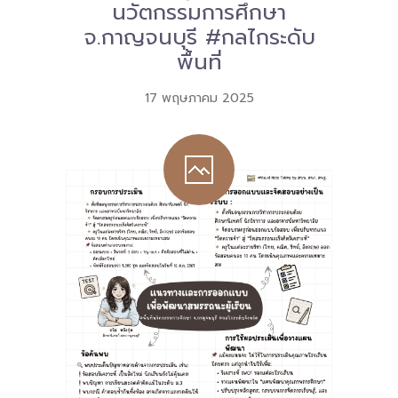
นวัตกรรมการศึกษา
จ.กาญจนบุรี #กลไกระดับ
-- คณะอนุกรรมการ 6 คณะ
พื้นที่
-- ทีมงาน สบน.
17 พฤษภาคม 2025
ติดต่อเรา