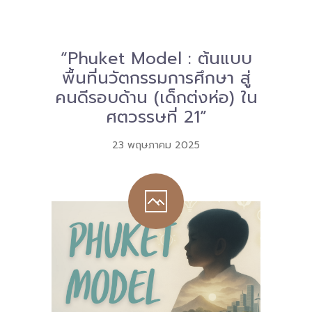
Download
-- หนังสือและเอกสาร
“Phuket Model : ต้นแบบ
พื้นที่นวัตกรรมการศึกษา สู่
-- กฎหมาย
คนดีรอบด้าน (เด็กต่งห่อ) ใน
---- เจตนารมณ์ของ พ.ร.บ.
ศตวรรษที่ 21”
---- พ.ร.บ. และอนุบัญญัติ
23 พฤษภาคม 2025
---- พ.ร.ฎ. ขยายเวลาใช้บังคับ พ.ร.บ.พื้นที่นวัตกรรมการ
ศึกษา พ.ศ. 252 พ.ศ. 2569
---- รายงานการประเมินผลสัมฤทธิ์ พ.ร.บ.พื้นที่นวัตกรรม
การศึกษา พ.ศ. 2562
---- รับฟังความคิดเห็นร่าง พ.ร.ฎ. ฯ
---- รายงานการวิเคราะห์ผลกระทบที่อาจเกิดขึ้นจากกฎ
หมายฯ