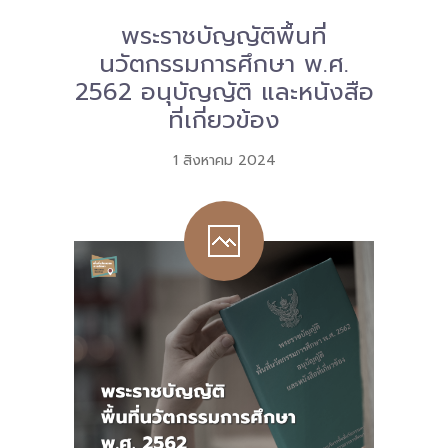
Download
พระราชบัญญัติพื้นที่
นวัตกรรมการศึกษา พ.ศ.
-- หนังสือและเอกสาร
2562 อนุบัญญัติ และหนังสือ
-- กฎหมาย
ที่เกี่ยวข้อง
---- เจตนารมณ์ของ พ.ร.บ.
1 สิงหาคม 2024
---- พ.ร.บ. และอนุบัญญัติ
---- พ.ร.ฎ. ขยายเวลาใช้บังคับ พ.ร.บ.พื้นที่นวัตกรรมการ
ศึกษา พ.ศ. 252 พ.ศ. 2569
---- รายงานการประเมินผลสัมฤทธิ์ พ.ร.บ.พื้นที่นวัตกรรม
การศึกษา พ.ศ. 2562
---- รับฟังความคิดเห็นร่าง พ.ร.ฎ. ฯ
---- รายงานการวิเคราะห์ผลกระทบที่อาจเกิดขึ้นจากกฎ
หมายฯ