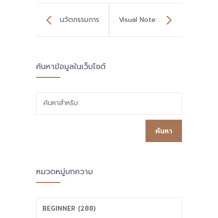
นวัตกรรมการ
Visual Note :
บริหารงานด้าน
ระบบประกันคุณ
ค้นหาข้อมูลในเว็บไซต์
วิชาการด้านระบบ
ภาพฯ รร.ต้นแก้ว
ประกันคุณภาพใน
ผดุงพิทยาลัย
ค้นหาสำหรับ:
สถานศึกษานำร่อง
(ระดับโรงเรียน)
หมวดหมู่บทความ
BEGINNER (288)