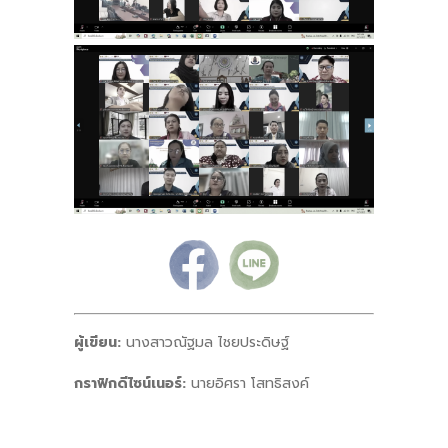
ผู้เขียน:
นางสาวณัฐมล ไชยประดิษฐ์
กราฟิกดีไซน์เนอร์:
นายอิศรา โสทธิสงค์