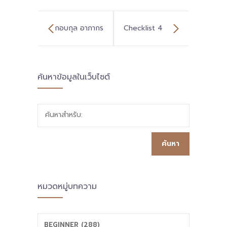
กอบกุล อาภากร
Checklist 4
ณ อยุธยา หนุน
ประเด็น เร่งรัดใน
ค้นหาข้อมูลในเว็บไซต์
ศธจ. ผอ.เขต
4 เดือน (ม.ค.-
ผอ.รร. ครู “กล้า
เม.ย.63) เพื่อให้
ค้นหาสำหรับ:
เปลี่ยน” ใช้โอกาส
เขตเป็นเจ้าภาพ
“พื้นที่นวัตกรรม”
ร่วมขับเคลื่อน
ทำให้ได้ !
พื้นที่นวัตกรรม
หมวดหมู่บทความ
เตรียมโรงเรียน
นำร่องให้พร้อม
BEGINNER (288)