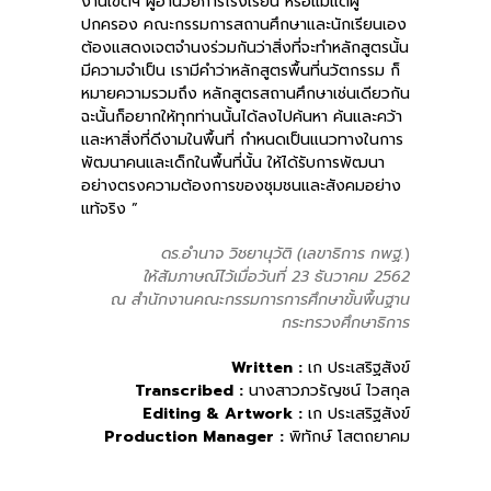
งานเขตฯ ผู้อำนวยการโรงเรียน หรือแม้แต่ผู้
ปกครอง คณะกรรมการสถานศึกษาและนักเรียนเอง
ต้องแสดงเจตจำนงร่วมกันว่าสิ่งที่จะทำหลักสูตรนั้น
มีความจำเป็น เรามีคำว่าหลักสูตรพื้นที่นวัตกรรม ก็
หมายความรวมถึง หลักสูตรสถานศึกษาเช่นเดียวกัน
ฉะนั้นก็อยากให้ทุกท่านนั้นได้ลงไปค้นหา ค้นและคว้า
และหาสิ่งที่ดีงามในพื้นที่ กำหนดเป็นแนวทางในการ
พัฒนาคนและเด็กในพื้นที่นั้น ให้ได้รับการพัฒนา
อย่างตรงความต้องการของชุมชนและสังคมอย่าง
แท้จริง ”
ดร.อำนาจ วิชยานุวัติ (เลขาธิการ กพฐ.
)
ให้สัมภาษณ์ไว้เมื่อวันที่ 23 ธันวาคม 2562
ณ สำนักงานคณะกรรมการการศึกษาขั้นพื้นฐาน
กระทรวงศึกษาธิการ
Written :
เก ประเสริฐสังข์
Transcribed :
นางสาวภวรัญชน์ ไวสกุล
Editing & Artwork :
เก ประเสริฐสังข์
Production Manager :
พิทักษ์ โสตถยาคม