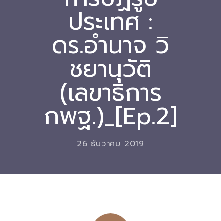
ประเทศ :
Download
ดร.อำนาจ วิ
-- หนังสือและเอกสาร
-- กฎหมาย
ชยานุวัติ
---- เจตนารมณ์ของ พ.ร.บ.
(เลขาธิการ
---- พ.ร.บ. และอนุบัญญัติ
กพฐ.)_[Ep.2]
---- พ.ร.ฎ. ขยายเวลาใช้บังคับ พ.ร.บ.พื้นที่นวัตกรรมการ
ศึกษา พ.ศ. 252 พ.ศ. 2569
26 ธันวาคม 2019
---- รายงานการประเมินผลสัมฤทธิ์ พ.ร.บ.พื้นที่นวัตกรรม
การศึกษา พ.ศ. 2562
---- รับฟังความคิดเห็นร่าง พ.ร.ฎ. ฯ
---- รายงานการวิเคราะห์ผลกระทบที่อาจเกิดขึ้นจากกฎ
หมายฯ