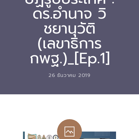
ดร.อำนาจ วิ
Download
ชยานุวัติ
-- หนังสือและเอกสาร
-- กฎหมาย
(เลขาธิการ
---- เจตนารมณ์ของ พ.ร.บ.
กพฐ.)_[Ep.1]
---- พ.ร.บ. และอนุบัญญัติ
---- พ.ร.ฎ. ขยายเวลาใช้บังคับ พ.ร.บ.พื้นที่นวัตกรรมการ
26 ธันวาคม 2019
ศึกษา พ.ศ. 252 พ.ศ. 2569
---- รายงานการประเมินผลสัมฤทธิ์ พ.ร.บ.พื้นที่นวัตกรรม
การศึกษา พ.ศ. 2562
---- รับฟังความคิดเห็นร่าง พ.ร.ฎ. ฯ
---- รายงานการวิเคราะห์ผลกระทบที่อาจเกิดขึ้นจากกฎ
หมายฯ