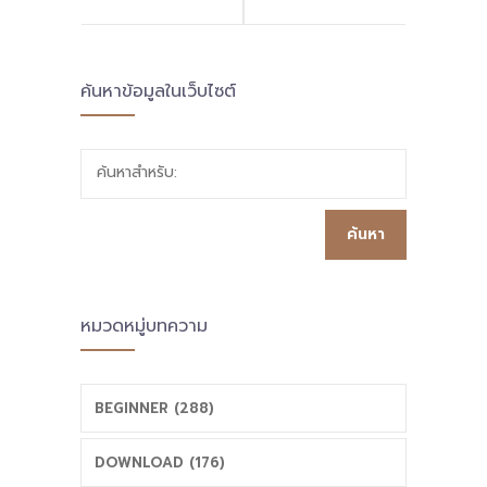
มิตร พื้นที่
ณ อยุธยา หนุน
ค้นหาข้อมูลในเว็บไซต์
นวัตกรรมระยอง
ศธจ. ผอ.เขต
บูรณาการ
ผอ.รร. ครู “กล้า
ค้นหาสำหรับ:
หลักสูตร สิ่ง
เปลี่ยน” ใช้โอกาส
แวดล้อม & สมาธิ
“พื้นที่นวัตกรรม”
ชุมชนเสริมทัพ!
ทำให้ได้ !
หมวดหมู่บทความ
BEGINNER (288)
DOWNLOAD (176)