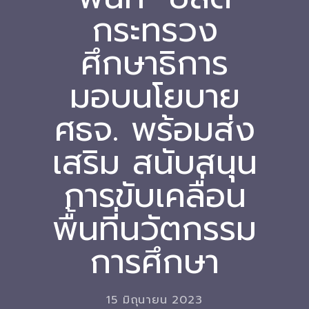
กระทรวง
Download
ศึกษาธิการ
-- หนังสือและเอกสาร
-- กฎหมาย
มอบนโยบาย
---- เจตนารมณ์ของ พ.ร.บ.
ศธจ. พร้อมส่ง
---- พ.ร.บ. และอนุบัญญัติ
เสริม สนับสนุน
---- พ.ร.ฎ. ขยายเวลาใช้บังคับ พ.ร.บ.พื้นที่นวัตกรรมการ
การขับเคลื่อน
ศึกษา พ.ศ. 252 พ.ศ. 2569
---- รายงานการประเมินผลสัมฤทธิ์ พ.ร.บ.พื้นที่นวัตกรรม
พื้นที่นวัตกรรม
การศึกษา พ.ศ. 2562
การศึกษา
---- รับฟังความคิดเห็นร่าง พ.ร.ฎ. ฯ
---- รายงานการวิเคราะห์ผลกระทบที่อาจเกิดขึ้นจากกฎ
หมายฯ
15 มิถุนายน 2023