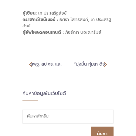
ผู้เขียน:
เก ประเสริฐสังข์
กราฟิกดีไซน์เนอร์ :
อิศรา โสทธิสงค์, เก ประเสริฐ
สังข์
ผู้อัพโหลดคอนเทนต์ :
ภัชธีญา ปัญญารัมย์
สพฐ. สป.ศธ. และ
“มุ่งมั่น ทุ่มเท ดึง
ภาคีเครือข่ายทุก
การมีส่วนร่วม”
ค้นหาข้อมูลในเว็บไซต์
ภาคส่วน รวมใจ
เวทีการนับหนึ่ง
รวมพลัง ร่วมขับ
ของพื้นที่เริ่มก้าว
ค้นหาสำหรับ:
เคลื่อนพื้นที่
เวทีแบ่งปันเรื่อง