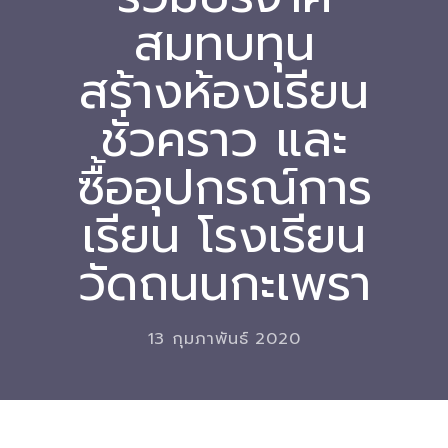
สมทบทุน
Download
สร้างห้องเรียน
-- หนังสือและเอกสาร
-- กฎหมาย
ชั่วคราว และ
---- เจตนารมณ์ของ พ.ร.บ.
ซื้ออุปกรณ์การ
---- พ.ร.บ. และอนุบัญญัติ
เรียน โรงเรียน
---- พ.ร.ฎ. ขยายเวลาใช้บังคับ พ.ร.บ.พื้นที่นวัตกรรมการ
วัดถนนกะเพรา
ศึกษา พ.ศ. 252 พ.ศ. 2569
---- รายงานการประเมินผลสัมฤทธิ์ พ.ร.บ.พื้นที่นวัตกรรม
การศึกษา พ.ศ. 2562
13 กุมภาพันธ์ 2020
---- รับฟังความคิดเห็นร่าง พ.ร.ฎ. ฯ
---- รายงานการวิเคราะห์ผลกระทบที่อาจเกิดขึ้นจากกฎ
หมายฯ