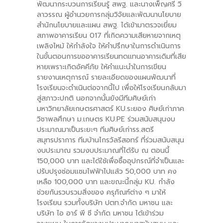
พัฒนากระบวนการเรียนรู้ สพฐ. และนางเพ็ญศรี วิ
ลาวรรณ ผู้อำนวยการกลุ่มวิจัยและพัฒนานโยบาย
สำนักนโยบายและแผน สพฐ. ได้เข้ามาตรวจเยี่ยม
สภาพอาคารเรียน 017 ที่เกิดความเสียหายจากเหตุ
เพลิงไหม้ ให้กำลังใจ ให้คำปรึกษาในการดำเนินการ
ในขั้นตอนการขออาคารเรียนทดแทนอาคารเดิมที่เสีย
หายเพราะเกิดอัคคีภัย ให้คำแนะนำในการเขียน
รายงานเหตุการณ์ รายละเอียดของแผนพัฒนาที่
โรงเรียนจะดำเนินต่อจากนี้ไป เพื่อให้โรงเรียนกลับมา
สู่สภาวะปกติ นอกจากนั้นยังมีทีมศิษย์เก่า
มหาวิทยาลัยเกษตรศาสตร์ KU.ระยอง ศิษย์เก่าภาค
วิชาพลศึกษา ม.เกษตร KU.PE ร่วมสนับสนุนงบ
ประมาณมาเป็นระยะๆ ทีมศิษย์เก่ารร.สตรี
สมุทรปราการ ทีมบ้านไกรวัลรีสอทร์ ที่ร่วมสนับสนุน
งบประมาณ รวมงบประมาณที่ได้รับ ณ ตอนนี้
150,000 บาท และได้ใช้เพื่อซื้ออุปกรณ์ที่จำเป็นและ
ปรับปรุงซ่อมแซมไฟฟ้าไปแล้ว 50,000 บาท คง
เหลือ 100,000 บาท และขณะนี้กลุ่ม KU. กำลัง
ช่วยกันรวบรวมสิ่งของ ครุภัณฑ์ต่าง ๆ มาให้
โรงเรียน รวมทั้งบริษัท ปตท.จำกัด มหาชน และ
บริษัท ไอ อาร์ พี ซี จำกัด มหาชน ได้เข้าร่วม