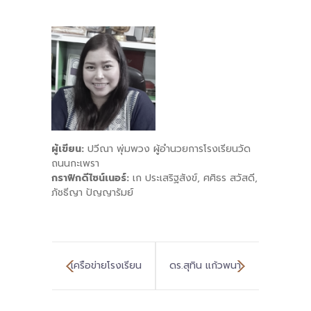
ผู้เขียน:
ปวีณา พุ่มพวง ผู้อำนวยการโรงเรียนวัด
ถนนกะเพรา
กราฟิกดีไซน์เนอร์:
เก ประเสริฐสังข์, ศศิธร สวัสดี,
ภัชธีญา ปัญญารัมย์
เครือข่ายโรงเรียน
ดร.สุทิน แก้วพนา
นำร่องพื้นที่
ผู้ตรวจราชการ