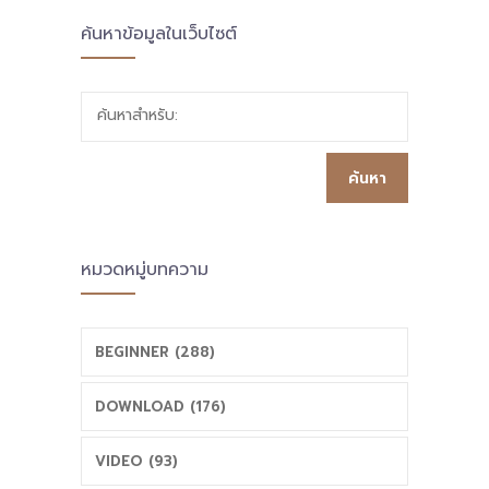
ค้นหาข้อมูลในเว็บไซต์
นวัตกรรมการ
กระทรวง
ศึกษา สพป.ยะลา
ศึกษาธิการ ชี้แนะ
ค้นหาสำหรับ:
เขต 2 สพป.ยะลา
สถานศึกษานำร่อง
เขต 3
ต้องทำหลักสูตร
สพป.ปัตตานี เขต
สถานศึกษาให้เป็น
หมวดหมู่บทความ
3 และ สช.ยะลา
“เบ้าหลอมและ
นัดหมายและหารือ
หัวใจของการ
BEGINNER (288)
ร่วมกันเพื่อเตรียม
พัฒนาคุณภาพผู้
DOWNLOAD (176)
ความพร้อมก่อน
เรียน” ตอบโจทย์
VIDEO (93)