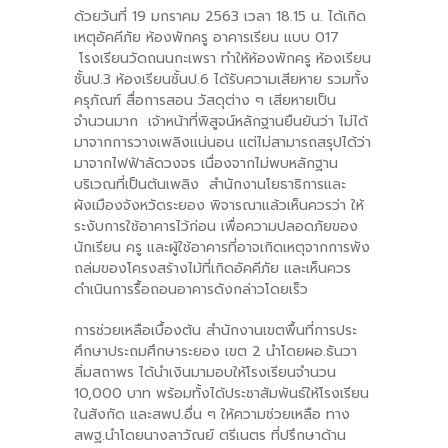
ด้วยวันที่ 19 มกราคม 2563 เวลา 18.15 น. ได้เกิด
-- คณะอนุกรรมการ 6 คณะ
เหตุอัคคีภัย ห้องพักครู อาคารเรียน แบบ 017
โรงเรียนวัดถนนกะเพรา ทำให้ห้องพักครู ห้องเรียน
-- ทีมงาน สบน.
ชั้นป.3 ห้องเรียนชั้นป.6 ได้รับความเสียหาย รวมทั้ง
ครุภัณฑ์ สื่อการสอน วัสดุต่าง ๆ เสียหายเป็น
ติดต่อเรา
จำนวนมาก เจ้าหน้าที่พิสูจน์หลักฐานยืนยันว่า ไม่ได้
มาจากการวางเพลิงแน่นอน แต่ไม่สามารถสรุปได้ว่า
มาจากไฟฟ้าลัดวงจร เนื่องจากไม่พบหลักฐาน
บริเวณที่เป็นต้นเพลิง สำนักงานโยธาธิการและ
ผังเมืองจังหวัดระยอง พิจารณาแล้วเห็นควรว่า ให้
ระงับการใช้อาคารไว้ก่อน เพื่อความปลอดภัยของ
นักเรียน ครู และผู้ใช้อาคารที่อาจเกิดเหตุจากการพัง
ถล่มของโครงสร้างไม้ที่เกิดอัคคีภัย และเห็นควร
ดำเนินการรื้อถอนอาคารดังกล่าวโดยเร็ว
การช่วยเหลือเบื้องต้น สำนักงานเขตพื้นที่การประ
ศึกษาประถมศึกษาระยอง เขต 2 นำโดยผอ.ธันวา
ลิ่มสถาพร ได้นำเงินมามอบให้โรงเรียนจำนวน
10,000 บาท พร้อมทั้งได้ประชาสัมพันธ์ให้โรงเรียน
ในสังกัด และสพป.อื่น ๆ ให้ความช่วยเหลือ ทาง
สพฐ.นำโดยนางลาวัณย์ ตรีเนตร ที่ปรึกษาด้าน