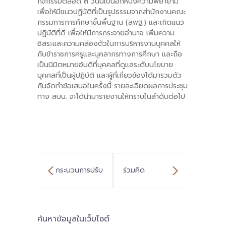
กิจกรรมตลอด ๓ วันนี้เป็นอีกหนึ่งความพยายาม
เพื่อให้มีแนวปฏิบัติที่เป็นรูปธรรมจากสํานักงานคณะ
กรรมการการศึกษาขั้นพื้นฐาน (สพฐ.) และเกิดแนว
ปฏิบัติที่ดี เพื่อให้มีการกระจายอํานาจ เพิ่มความ
อิสระและความคล่องตัวในการบริหารงานบุคคลให้
กับข้าราชการครูและบุคลากรทางการศึกษา และถือ
เป็นนิมิตหมายอันดีที่บุคคลที่ดูแลระดับนโยบาย
บุคคลที่เป็นผู้ปฏิบัติ และผู้ที่เกี่ยวข้องได้มารวมตัว
กันจัดทำข้อเสนอในครั้งนี้ รายละเอียดผลการประชุม
ทาง สบน. จะได้นำมารายงานให้ทราบในลำดับต่อไป
กระบวนการปรับ
ร่วมคิด
Mindset และ
ร่วมพัฒนา ตาม
ค้นหาข้อมูลในเว็บไซต์
สร้างชุมชนแห่ง
บริบท ให้บรรลุเป้า