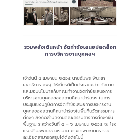
-- รายงานคณะผู้ประเมินอิสระ
---- รอบประเมิน (พ.ศ. 2562-2564)
-- รายงานประจำปี
---- ปีการศึกษา 2564
รวมพลังเดินหน้า จัดทำข้อเสนอปลดล็อก
การบริหารงานบุคคลฯ
---- ปีการศึกษา 2565
---- ปีการศึกษา 2567
เช้าวันนี้ ๔ เมษายน ๒๕๖๕ นายอัมพร พินะสา
เลขาธิการ กพฐ. ให้เกียรติเป็นประธานกล่าวทักทาย
-- รายงานผล กขศ.สพท.
และมอบนโยบายกับคณะทำงานจัดทำข้อเสนอการ
บริหารงานบุคคลของสถานศึกษานำร่องฯ ในการ
-- เอกสารเผยแพร่
ประชุมเชิงปฏิบัติการจัดทําข้อเสนอการบริหารงาน
บุคคลของสถานศึกษานําร่องในพื้นที่นวัตกรรมการ
เกี่ยวกับเรา
ศึกษา สังกัดสํานักงานคณะกรรมการการศึกษาขั้น
พื้นฐาน ระหว่างวันที่ ๔ – ๖ เมษายน ๒๕๖๕ ณ โรง
-- รู้จัก พื้นที่นวัตกรรมการศึกษา
แรมปรินซ์พาเลซ มหานาค กรุงเทพมหานคร ราย
ละเอียดสามารถสรุปได้ดังต่อไปนี้
-- คณะกรรมการนโยบายพื้นที่นวัตกรรมการศึกษา