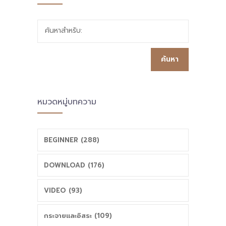
การเรียนรู้ทาง
หมายและ
ค้นหาสำหรับ:
วิชาชีพในพื้นที่
วัตถุประสงค์ ของ
นวัตกรรมจังหวัด
การจัดตั้งพื้นที่
เชียงใหม่
นวัตกรรมการ
หมวดหมู่บทความ
สพม.เชียงใหม่
ศึกษา จ.นราธิวาส
BEGINNER (288)
DOWNLOAD (176)
VIDEO (93)
กระจายและอิสระ (109)