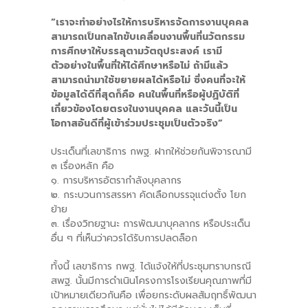
“เราจะทำอย่างไรให้การบริหารจัดการงานบุคคล
-- คณะอนุกรรมการ 6 คณะ
สามารถเป็นกลไกขับเคลื่อนงานพื้นที่นวัตกรรม
การศึกษาให้บรรลุตามวัตถุประสงค์ เรามี
-- ทีมงาน สบน.
ตัวอย่างในพื้นที่ให้ได้ศึกษาหรือไม่ ถ้ามีแล้ว
สามารถนำมาใช้ขยายผลได้หรือไม่ ซึ่งคนที่จะให้
ติดต่อเรา
ข้อมูลได้ดีที่สุดก็คือ คนในพื้นที่หรือผู้ปฏิบัติที่
เกี่ยวข้องโดยตรงในงานบุคคล และวันนี้เป็น
โอกาสอันดีที่ผู้เข้าร่วมประชุมเป็นตัวจริง”
ประเด็นที่เลขาธิการ กพฐ. ฝากให้ช่วยกันพิจารณามี
๓ เรื่องหลัก คือ
๑. การบริหารอัตรากำลังบุคลากร
๒. กระบวนการสรรหา คัดเลือกบรรจุแต่งตั้ง โยก
ย้าย
๓. เรื่องวิทยฐานะ การพัฒนาบุคลากร หรือประเด็น
อื่น ๆ ที่เห็นว่าควรได้รับการปลดล็อก
ทั้งนี้ เลขาธิการ กพฐ. ได้แจ้งให้ที่ประชุมทราบกรณี
สพฐ. นั้นมีการดำเนินโครงการโรงเรียนคุณภาพที่มี
เป้าหมายเดียวกันคือ เพื่อยกระดับผลสัมฤทธิ์พัฒนา