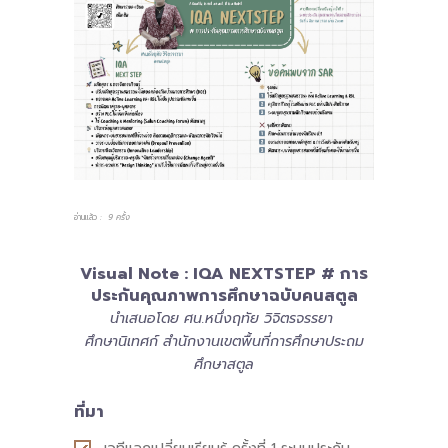
-- รายงานคณะผู้ประเมินอิสระ
---- รอบประเมิน (พ.ศ. 2562-2564)
-- รายงานประจำปี
---- ปีการศึกษา 2564
---- ปีการศึกษา 2565
อ่านแล้ว
: 9 ครั้ง
---- ปีการศึกษา 2567
Visual Note : IQA NEXTSTEP # การ
-- รายงานผล กขศ.สพท.
ประกันคุณภาพการศึกษาฉบับคนสตูล
-- เอกสารเผยแพร่
นำเสนอโดย ศน.หนึ่งฤทัย วิจิตรจรรยา
ศึกษานิเทศก์ สำนักงานเขตพื้นที่การศึกษาประถม
เกี่ยวกับเรา
ศึกษาสตูล
-- รู้จัก พื้นที่นวัตกรรมการศึกษา
ที่มา
-- คณะกรรมการนโยบายพื้นที่นวัตกรรมการศึกษา