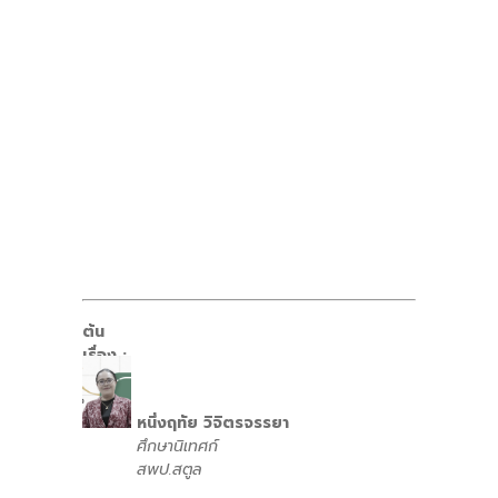
ต้น
เรื่อง :
หนึ่งฤทัย วิจิตรจรรยา
ศึกษานิเทศก์
สพป.สตูล