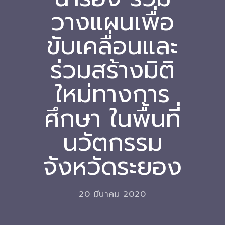
วางแผนเพื่อ
Download
ขับเคลื่อนและ
-- หนังสือและเอกสาร
-- กฎหมาย
ร่วมสร้างมิติ
---- เจตนารมณ์ของ พ.ร.บ.
ใหม่ทางการ
---- พ.ร.บ. และอนุบัญญัติ
ศึกษา ในพื้นที่
---- พ.ร.ฎ. ขยายเวลาใช้บังคับ พ.ร.บ.พื้นที่นวัตกรรมการ
นวัตกรรม
ศึกษา พ.ศ. 252 พ.ศ. 2569
---- รายงานการประเมินผลสัมฤทธิ์ พ.ร.บ.พื้นที่นวัตกรรม
จังหวัดระยอง
การศึกษา พ.ศ. 2562
---- รับฟังความคิดเห็นร่าง พ.ร.ฎ. ฯ
20 มีนาคม 2020
---- รายงานการวิเคราะห์ผลกระทบที่อาจเกิดขึ้นจากกฎ
หมายฯ