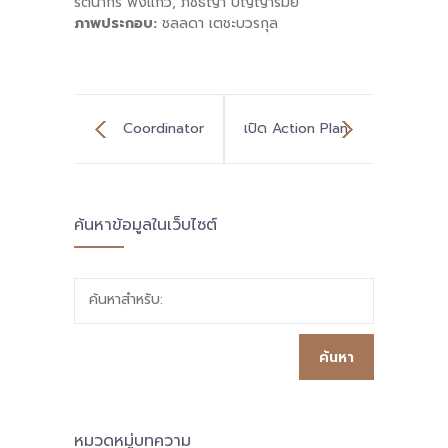
รัตนากร พึ่งแก้ว, ภัชธีญา ปัญญารัมย์
ภาพประกอบ:
ชลลดา เตชะบวรกุล
Coordinator
เปิด Action Plan
นวัตกรรมทวิ/พหุ
พื้นที่นวัตกรรม
ค้นหาข้อมูลในเว็บไซต์
ภาษา ออกแบบวิธี
การศึกษา
พัฒนาเด็กด้อย
จ.ระยอง ปี 2563
ค้นหาสำหรับ:
โอกาส ผสาน
มุ่งสร้างพลเมือง
หลักสูตรการผลิต
ยุคดิจิทัล ด้วยการ
และพัฒนาครู
ร่วมมือรวมพลัง
หมวดหมู่บทความ