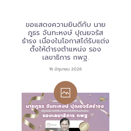
Download
-- หนังสือและเอกสาร
ขอแสดงความยินดีกับ นาย
ภูธร จันทะหงษ์ ปุณยจรัส
-- กฎหมาย
ธำรง เนื่องในโอกาสได้รับแต่ง
---- เจตนารมณ์ของ พ.ร.บ.
ตั้งให้ดำรงตำแหน่ง รอง
เลขาธิการ กพฐ.
---- พ.ร.บ. และอนุบัญญัติ
16 มิถุนายน 2026
---- พ.ร.ฎ. ขยายเวลาใช้บังคับ พ.ร.บ.พื้นที่นวัตกรรมการ
ศึกษา พ.ศ. 252 พ.ศ. 2569
---- รายงานการประเมินผลสัมฤทธิ์ พ.ร.บ.พื้นที่นวัตกรรม
การศึกษา พ.ศ. 2562
---- รับฟังความคิดเห็นร่าง พ.ร.ฎ. ฯ
---- รายงานการวิเคราะห์ผลกระทบที่อาจเกิดขึ้นจากกฎ
หมายฯ