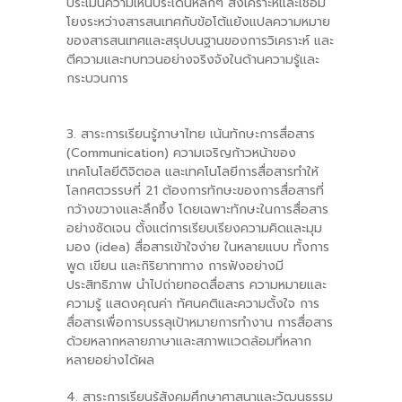
ประเมินความเห็นประเด็นหลักๆ สังเคราะห์และเชื่อม
โยงระหว่างสารสนเทศกับข้อโต้แย้งแปลความหมาย
ของสารสนเทศและสรุปบนฐานของการวิเคราะห์ และ
ตีความและทบทวนอย่างจริงจังในด้านความรู้และ
กระบวนการ
3. สาระการเรียนรู้ภาษาไทย เน้นทักษะการสื่อสาร
(Communication) ความเจริญก้าวหน้าของ
เทคโนโลยีดิจิตอล และเทคโนโลยีการสื่อสารทำให้
โลกศตวรรษที่ 21 ต้องการทักษะของการสื่อสารที่
กว้างขวางและลึกซึ้ง โดยเฉพาะทักษะในการสื่อสาร
อย่างชัดเจน ตั้งแต่การเรียบเรียงความคิดและมุม
มอง (idea) สื่อสารเข้าใจง่าย ในหลายแบบ ทั้งการ
พูด เขียน และกิริยาทาทาง การฟังอย่างมี
ประสิทธิภาพ นําไปถ่ายทอดสื่อสาร ความหมายและ
ความรู้ แสดงคุณค่า ทัศนคติและความตั้งใจ การ
สื่อสารเพื่อการบรรลุเป้าหมายการทำงาน การสื่อสาร
ด้วยหลากหลายภาษาและสภาพแวดล้อมที่หลาก
หลายอย่างได้ผล
4. สาระการเรียนรู้สังคมศึกษาศาสนาและวัฒนธรรม