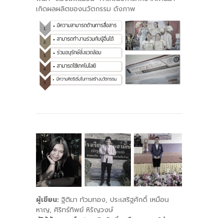
เกิดผลผลิตของนวัตกรรม ดังภาพ
ผู้เขียน:
ฐิติมา ท้วมทอง, ประเสริฐศักดิ์ เหมือน
หาญ, ศิริทร์ทิพย์ หิรัญวงษ์