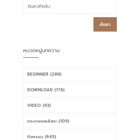
ค้นหาสำหรับ:
School” ครั้งที่ 2
หลักสูตรเป็นฐาน
สมรรถนะ เน้นจิต
ศึกษา PBL และ
หมวดหมู่บทความ
PLC
BEGINNER (288)
DOWNLOAD (176)
VIDEO (93)
กระจายและอิสระ (109)
กิจกรรม (645)