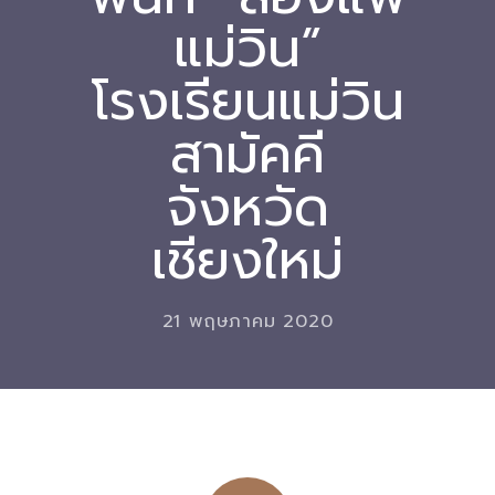
แม่วิน”
Download
โรงเรียนแม่วิน
-- หนังสือและเอกสาร
-- กฎหมาย
สามัคคี
---- เจตนารมณ์ของ พ.ร.บ.
จังหวัด
---- พ.ร.บ. และอนุบัญญัติ
เชียงใหม่
---- พ.ร.ฎ. ขยายเวลาใช้บังคับ พ.ร.บ.พื้นที่นวัตกรรมการ
ศึกษา พ.ศ. 252 พ.ศ. 2569
21 พฤษภาคม 2020
---- รายงานการประเมินผลสัมฤทธิ์ พ.ร.บ.พื้นที่นวัตกรรม
การศึกษา พ.ศ. 2562
---- รับฟังความคิดเห็นร่าง พ.ร.ฎ. ฯ
---- รายงานการวิเคราะห์ผลกระทบที่อาจเกิดขึ้นจากกฎ
หมายฯ