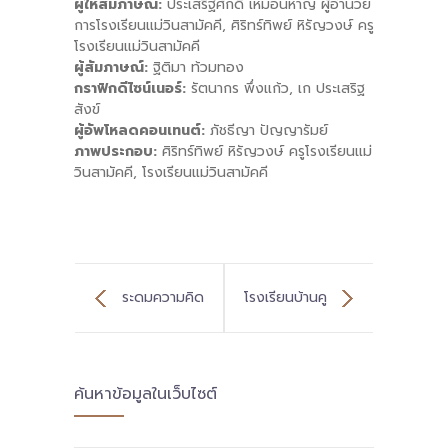
ผู้ให้สัมภาษณ์:
ประเสริฐศักดิ์ เหมือนหาญ ผู้อำนวย
การโรงเรียนแม่วินสามัคคี, ศิริทร์ทิพย์ หิรัญวงษ์ ครู
โรงเรียนแม่วินสามัคคี
ผู้สัมภาษณ์:
ฐิติมา ท้วมทอง
กราฟิกดีไซน์เนอร์:
รัตนากร พึ่งแก้ว, เก ประเสริฐ
สังข์
ผู้อัพโหลดคอนเทนต์:
ภัชธีญา ปัญญารัมย์
ภาพประกอบ:
ศิริทร์ทิพย์ หิรัญวงษ์ ครูโรงเรียนแม่
วินสามัคคี, โรงเรียนแม่วินสามัคคี
ระดมความคิด
โรงเรียนบ้านคู
เรียนรู้ร่วมกัน ใน
ซอด พื้นที่
ค้นหาข้อมูลในเว็บไซต์
Live เสวนา “The
นวัตกรรม
New Normal
ศรีสะเกษ ปรับ