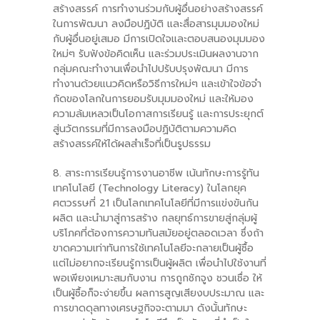
สร้างสรรค์ การทำงานร่วมกับผู้อื่นอย่างสร้างสรรค์
ในการพัฒนา ลงมือปฏิบัติ และสื่อสารมุมมองใหม่
กับผู้อื่นอยู่เสมอ มีการเปิดใจและตอบสนองมุมมอง
ใหม่ๆ รับฟังข้อคิดเห็น และร่วมประเมินผลงานจาก
กลุ่มคณะทำงานเพื่อนําไปปรับปรุงพัฒนา มีการ
ทำงานด้วยแนวคิดหรือวิธีการใหม่ๆ และเข้าใจข้อจํา
กัดของโลกในการยอมรับมุมมองใหม่ และให้มอง
ความล้มเหลวเป็นโอกาสการเรียนรู้ และการประยุกต์
สู่นวัตกรรมที่มีการลงมือปฏิบัติตามความคิด
สร้างสรรค์ให้ได้ผลสำเร็จที่เป็นรูปธรรม
8. สาระการเรียนรู้การงานอาชีพ เน้นทักษะการรู้ทัน
เทคโนโลยี (Technology Literacy) ในโลกยุค
ศตวรรษที่ 21 เป็นโลกเทคโนโลยีที่มีการแข่งขันกัน
ผลิต และนํามาสู่การสร้าง กลยุทธ์การขายสู่กลุ่มผู้
บริโภคที่ต้องการความทันสมัยอยู่ตลอดเวลา ซึ่งถ้า
ขาดความเท่าทันการใช้เทคโนโลยีจะกลายเป็นผู้ซื้อ
แต่ไม่อยากจะเรียนรู้การเป็นผู้ผลิต เพื่อนําไปใช้งานที่
พอเพียงเหมาะสมกับงาน การถูกชักจูง ชวนเชื่อ ให้
เป็นผู้ซื้อก็จะง่ายขึ้น ผลการสูญเสียงบประมาณ และ
การขาดดุลทางเศรษฐกิจจะตามมา ดังนั้นทักษะ