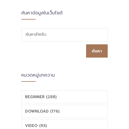
ค้นหาข้อมูลในเว็บไซต์
เสริมสร้าง
เรียนรู้โดยใช้แหล่ง
ประสบการณ์ชีวิต
เรียนรู้ ก้าวทัน 9
ค้นหาสำหรับ:
ด้วยโรงเรียน
ความพอเพียง
เปลี่ยนแปลงเชิง
(LFC BMW SHM)
ระบบด้วย
หมวดหมู่บทความ
นวัตกรรม จิต
ศึกษา PBL และ
BEGINNER (288)
PLC
DOWNLOAD (176)
VIDEO (93)