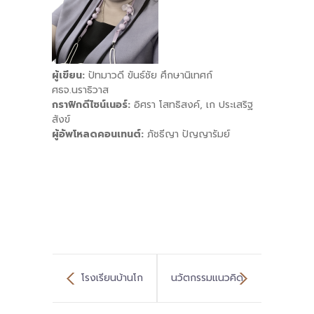
ผู้เขียน:
ปัทมาวดี ขันธ์ชัย ศึกษานิเทศก์
ศธจ.นราธิวาส
กราฟิกดีไซน์เนอร์:
อิศรา โสทธิสงค์, เก ประเสริฐ
สังข์
ผู้อัพโหลดคอนเทนต์:
ภัชธีญา ปัญญารัมย์
โรงเรียนบ้านโก
นวัตกรรมแนวคิด
สร้างการเรียนรู้
การบูรณาการการ