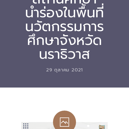
นำร่องในพื้นที่
Download
นวัตกรรมการ
-- หนังสือและเอกสาร
-- กฎหมาย
ศึกษาจังหวัด
---- เจตนารมณ์ของ พ.ร.บ.
นราธิวาส
---- พ.ร.บ. และอนุบัญญัติ
---- พ.ร.ฎ. ขยายเวลาใช้บังคับ พ.ร.บ.พื้นที่นวัตกรรมการ
29 ตุลาคม 2021
ศึกษา พ.ศ. 252 พ.ศ. 2569
---- รายงานการประเมินผลสัมฤทธิ์ พ.ร.บ.พื้นที่นวัตกรรม
การศึกษา พ.ศ. 2562
---- รับฟังความคิดเห็นร่าง พ.ร.ฎ. ฯ
---- รายงานการวิเคราะห์ผลกระทบที่อาจเกิดขึ้นจากกฎ
หมายฯ