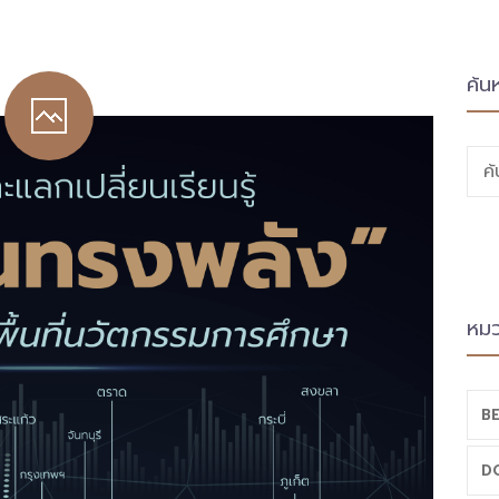
ค้น
ค
หมว
BE
D