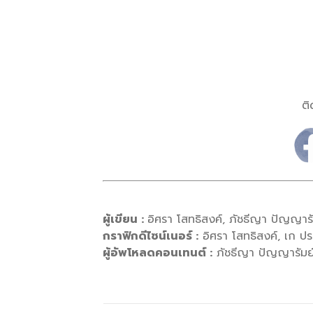
ติ
ผู้เขียน :
อิศรา โสทธิสงค์, ภัชธีญา ปัญญารั
กราฟิกดีไซน์เนอร์ :
อิศรา โสทธิสงค์, เก ประ
ผู้อัพโหลดคอนเทนต์ :
ภัชธีญา ปัญญารัมย