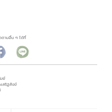
ดตามอื่น ๆ ได้ที่
มย์
เสริฐสังข์
์