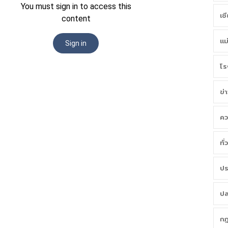
เช
แม
โร
ข่
คว
ทั
ปร
ปล
กฎ