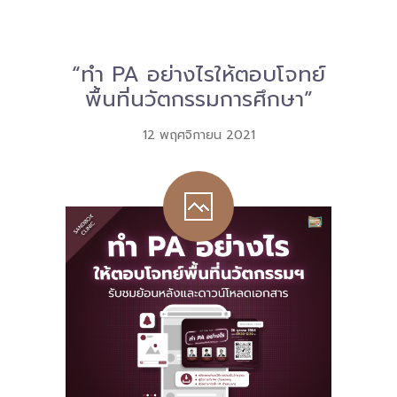
Download
-- หนังสือและเอกสาร
“ทำ PA อย่างไรให้ตอบโจทย์
พื้นที่นวัตกรรมการศึกษา”
-- กฎหมาย
12 พฤศจิกายน 2021
---- เจตนารมณ์ของ พ.ร.บ.
---- พ.ร.บ. และอนุบัญญัติ
---- พ.ร.ฎ. ขยายเวลาใช้บังคับ พ.ร.บ.พื้นที่นวัตกรรมการ
ศึกษา พ.ศ. 252 พ.ศ. 2569
---- รายงานการประเมินผลสัมฤทธิ์ พ.ร.บ.พื้นที่นวัตกรรม
การศึกษา พ.ศ. 2562
---- รับฟังความคิดเห็นร่าง พ.ร.ฎ. ฯ
---- รายงานการวิเคราะห์ผลกระทบที่อาจเกิดขึ้นจากกฎ
หมายฯ