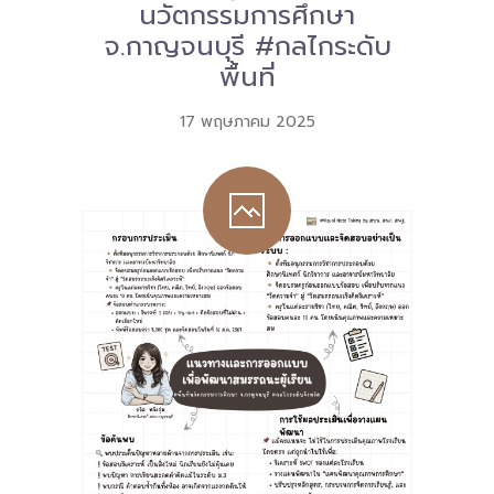
นวัตกรรมการศึกษา
จ.กาญจนบุรี #กลไกระดับ
-- คณะอนุกรรมการ 6 คณะ
พื้นที่
-- ทีมงาน สบน.
17 พฤษภาคม 2025
ติดต่อเรา