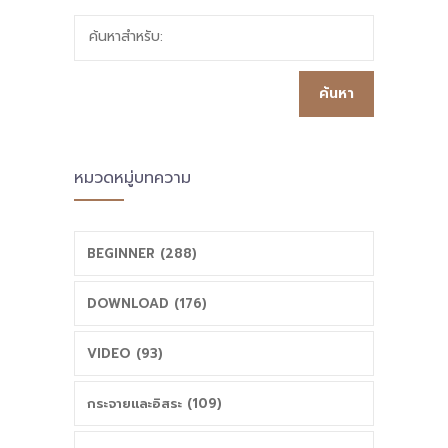
เลือกใช้/ต่อยอด
ขณะเรียนและทำ
ค้นหาสำหรับ:
สิ่งดี ในพื้นที่
กิจกรรม ความ
นวัตกรรมการ
ปรารถนาสูงสุด
ศึกษา” ผอ.โกมุท
และได้สมหวังของ
หมวดหมู่บทความ
รุยอ่อน
ครูมาริสา ครู
ผอ.สพป.ยะลา เขต
รร.บ้านทุ่งสภากา
BEGINNER (288)
3
ชาดฯ หนึ่งใน
DOWNLOAD (176)
โรงเรียนนำร่อง
VIDEO (93)
พื้นที่นวัตกรรม
กระจายและอิสระ (109)
การศึกษาจังหวัด