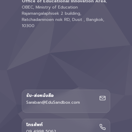
Office of Educational Innovation Area
,
OBEC, Ministry of Education
Rajamangalaphisek 2 building,
Ratchadamnoen nok RD, Dusit , Bangkok,
10300
รับ-ส่งหนังสือ
Saraban@EduSandbox.com
โทรศัพท์
09 4998 5062