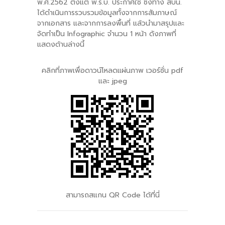
พ.ศ.2562 ตั้งแต่ พ.ร.บ. ประกาศใช้ ซึ่งทาง สบน.​
ได้ดำเนินการรวบรวมข้อมูลทั้งจากการสัมภาษณ์
-- คณะอนุกรรมการ 6 คณะ
จากเอกสาร และจากการลงพื้นที่ แล้วนำมาสรุปและ
จัดทำเป็น Infographic จำนวน 1 หน้า ดังภาพที่
-- ทีมงาน สบน.
แสดงด้านล่างนี้
ติดต่อเรา
คลิกที่ภาพเพื่อดาวน์โหลดแผ่นภาพ เวอร์ชั่น pdf
และ jpeg
สามารถสแกน QR Code ได้ที่นี่