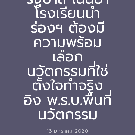
โรงเรียนนำ
Download
ร่องฯ ต้องมี
-- หนังสือและเอกสาร
-- กฎหมาย
ความพร้อม
---- เจตนารมณ์ของ พ.ร.บ.
เลือก
---- พ.ร.บ. และอนุบัญญัติ
นวัตกรรมที่ใช่
---- พ.ร.ฎ. ขยายเวลาใช้บังคับ พ.ร.บ.พื้นที่นวัตกรรมการ
ตั้งใจทำจริง
ศึกษา พ.ศ. 252 พ.ศ. 2569
---- รายงานการประเมินผลสัมฤทธิ์ พ.ร.บ.พื้นที่นวัตกรรม
อิง พ.ร.บ.พื้นที่
การศึกษา พ.ศ. 2562
นวัตกรรม
---- รับฟังความคิดเห็นร่าง พ.ร.ฎ. ฯ
---- รายงานการวิเคราะห์ผลกระทบที่อาจเกิดขึ้นจากกฎ
หมายฯ
13 มกราคม 2020