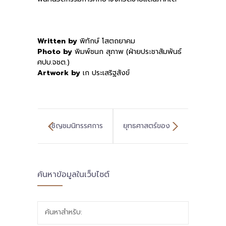
Written by
พิทักษ์ โสตถยาคม
Photo by
พิมพ์ชนก สุภาพ (ฝ่ายประชาสัมพันธ์
ศปบ.จชต.)
Artwork by
เก ประเสริฐสังข์
เชิญชมนิทรรศการ
ยุทธศาสตร์ของ
พื้นที่นวัตกรรม
พื้นที่ฯ ต้องมี!
ค้นหาข้อมูลในเว็บไซต์
การศึกษา เปิด
หลักสูตรเพื่อ
ประเด็น “หลักสูตร
นักเรียน ต้องทำ!
ค้นหาสำหรับ:
ฐานสมรรถนะ และ
ผู้ว่าราชการจังหวัด