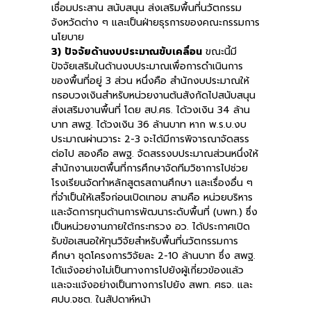
เชื่อมประสาน สนับสนุน ส่งเสริมพื้นที่นวัตกรรม
จังหวัดต่าง ๆ และเป็นฝ่ายธุรการของคณะกรรมการ
นโยบาย
3) ปัจจัยด้านงบประมาณขับเคลื่อน
ขณะนี้มี
ปัจจัยเสริมในด้านงบประมาณเพื่อการดำเนินการ
ของพื้นที่อยู่ 3 ส่วน หนึ่งคือ สำนักงบประมาณให้
กรอบวงเงินสำหรับหน่วยงานต้นสังกัดไปสนับสนุน
ส่งเสริมงานพื้นที่ โดย สป.ศธ. ได้วงเงิน 34 ล้าน
บาท สพฐ. ได้วงเงิน 36 ล้านบาท หาก พ.ร.บ.งบ
ประมาณผ่านวาระ 2-3 จะได้มีการพิจารณาจัดสรร
ต่อไป สองคือ สพฐ. จัดสรรงบประมาณส่วนหนึ่งให้
สำนักงานเขตพื้นที่การศึกษาจัดทีมวิชาการไปช่วย
โรงเรียนจัดทำหลักสูตรสถานศึกษา และเรื่องอื่น ๆ
ที่จำเป็นให้เสร็จก่อนเปิดเทอม สามคือ หน่วยบริหาร
และจัดการทุนด้านการพัฒนาระดับพื้นที่ (บพท.) ซึ่ง
เป็นหน่วยงานภายใต้กระทรวง อว. ได้ประกาศเปิด
รับข้อเสนอให้ทุนวิจัยสำหรับพื้นที่นวัตกรรมการ
ศึกษา ชุดโครงการวิจัยละ 2-10 ล้านบาท ซึ่ง สพฐ.
ได้แจ้งอย่างไม่เป็นทางการไปยังผู้เกี่ยวข้องแล้ว
และจะแจ้งอย่างเป็นทางการไปยัง สพท. ศธจ. และ
ศปบ.จชต. ในสัปดาห์หน้า