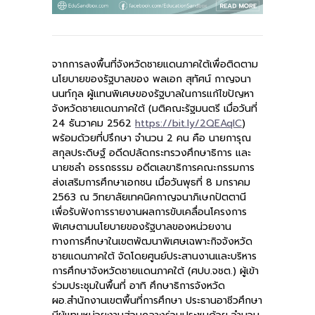
-- คณะอนุกรรมการ 6 คณะ
-- ทีมงาน สบน.
จากการลงพื้นที่จังหวัดชายแดนภาคใต้เพื่อติดตาม
นโยบายของรัฐบาลของ พลเอก สุทัศน์ กาญจนา
ติดต่อเรา
นนท์กุล ผู้แทนพิเศษของรัฐบาลในการแก้ไขปัญหา
จังหวัดชายแดนภาคใต้ (มติคณะรัฐมนตรี เมื่อวันที่
24 ธันวาคม 2562
https://bit.ly/2QEAqlC
)
พร้อมด้วยที่ปรึกษา จำนวน 2 คน คือ นายการุณ
สกุลประดิษฐ์ อดีดปลัดกระทรวงศึกษาธิการ และ
นายชลำ อรรถธรรม อดีตเลขาธิการคณะกรรมการ
ส่งเสริมการศึกษาเอกชน เมื่อวันพุธที่ 8 มกราคม
2563 ณ วิทยาลัยเทคนิคกาญจนาภิเษกปัตตานี
เพื่อรับฟังการรายงานผลการขับเคลื่อนโครงการ
พิเศษตามนโยบายของรัฐบาลของหน่วยงาน
ทางการศึกษาในเขตพัฒนาพิเศษเฉพาะกิจจังหวัด
ชายแดนภาคใต้ จัดโดยศูนย์ประสานงานและบริหาร
การศึกษาจังหวัดชายแดนภาคใต้ (ศปบ.จชต.) ผู้เข้า
ร่วมประชุมในพื้นที่ อาทิ ศึกษาธิการจังหวัด
ผอ.สำนักงานเขตพื้นที่การศึกษา ประธานอาชีวศึกษา