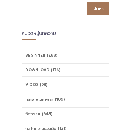
การเปลี่ยนแปลง
ปัตตานีเดินหน้า
โรงเรียนทั้งระบบ”
เต็มที่เป็นประธาน
หมวดหมู่บทความ
ในงานวันครู
การประชุมกับคณะ
2563 วันที่ 16–17
อนุกรรมการขับ
BEGINNER (288)
ม.ค. 2563 ณ
เคลื่อนฯ จ.ปัตตานี
DOWNLOAD (176)
สำนักงาน
เพื่อจัดทำ
VIDEO (93)
เลขาธิการคุรุสภา
ยุทธศาสตร์พื้นที่
กระจายและอิสระ (109)
กทม.
นวัตกรรมการ
กิจกรรม (645)
ศึกษาจังหวัดและ
กลไกความร่วมมือ (131)