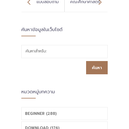
แบบสอบถาม
คณะศึกษาศาสตร์
กระบวนการจัดการ
มช. ลงพื้นที่เพื่อ
ค้นหาข้อมูลในเว็บไซต์
เรียนรู้โครงการ
ติดตามผลการ
วิจัยและพัฒนา
พัฒนาสมรรถนะ
ค้นหาสำหรับ:
สมรรถนะสำคัญ
ครูและผู้บริหารใน
ของผู้เรียน เพื่อ
การจัดการเรียนรู้
รองรับการ
แนวใหม่ที่สอดรับ
หมวดหมู่บทความ
ปรับปรุงหลักสูตร
วิสัยทัศน์และพันธ
แกนกลางการ
กิจของโรงเรียนใน
BEGINNER (288)
ศึกษาขั้นพื้นฐาน
พื้นที่นวัตกรรม
DOWNLOAD (176)