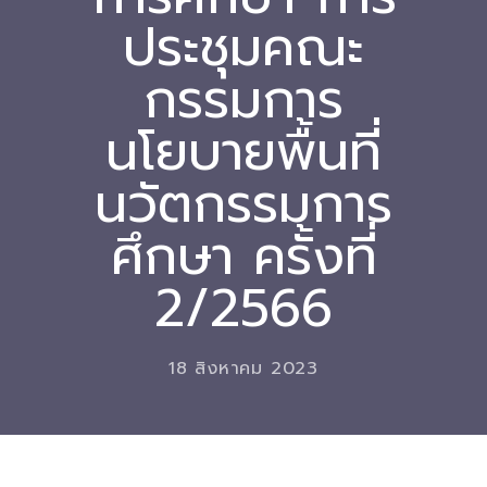
ประชุมคณะ
Download
กรรมการ
-- หนังสือและเอกสาร
-- กฎหมาย
นโยบายพื้นที่
---- เจตนารมณ์ของ พ.ร.บ.
นวัตกรรมการ
---- พ.ร.บ. และอนุบัญญัติ
ศึกษา ครั้งที่
---- พ.ร.ฎ. ขยายเวลาใช้บังคับ พ.ร.บ.พื้นที่นวัตกรรมการ
2/2566
ศึกษา พ.ศ. 252 พ.ศ. 2569
---- รายงานการประเมินผลสัมฤทธิ์ พ.ร.บ.พื้นที่นวัตกรรม
การศึกษา พ.ศ. 2562
18 สิงหาคม 2023
---- รับฟังความคิดเห็นร่าง พ.ร.ฎ. ฯ
---- รายงานการวิเคราะห์ผลกระทบที่อาจเกิดขึ้นจากกฎ
หมายฯ