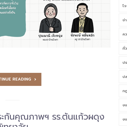
โร
ข่
คว
ทั
ปร
ปล
INUE READING
กฎ
งบ
ระกันคุณภาพฯ รร.ต้นแก้วผดุง
งบ