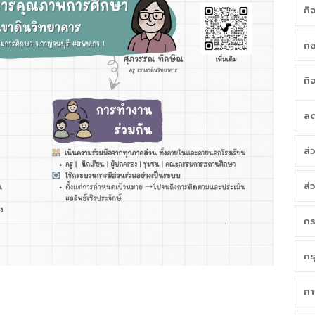
กิ
กล
กิ
ลด
ส่
ส่
กร
กร
กา