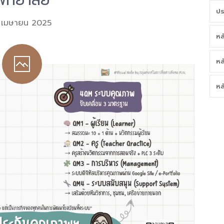
พิทยาลัย
ปร
 เมษายน 2025
หล
หล
หล