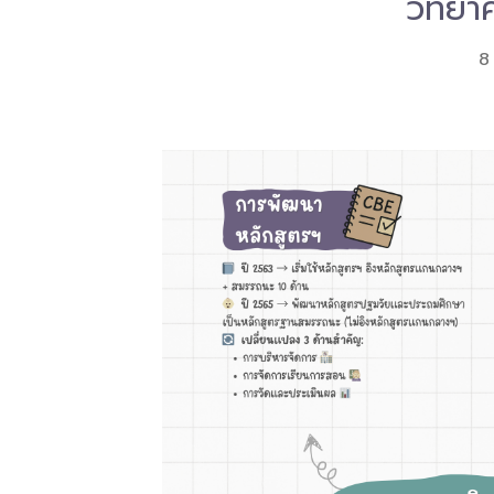
วิทยา
8