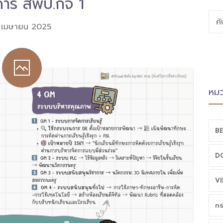
คาร สพป.กจ 1
ค
 เมษายน 2025
หมว
BE
D
VI
กร