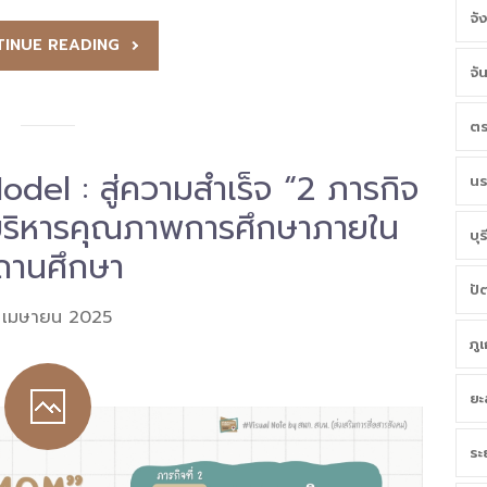
จั
INUE READING
จั
ตร
del : สู่ความสำเร็จ “2 ภารกิจ
นร
ริหารคุณภาพการศึกษาภายใน
บุร
ถานศึกษา
ปั
 เมษายน 2025
ภู
ยะ
ระ