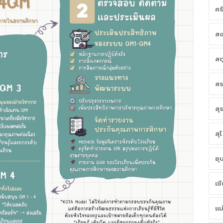
ศร
สง
สต
สร
สุ
สุ
อุ
เช
แม