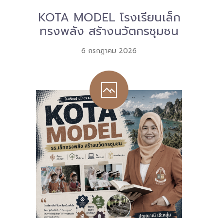
KOTA MODEL โรงเรียนเล็ก
Download
ทรงพลัง สร้างนวัตกรชุมชน
-- หนังสือและเอกสาร
6 กรกฎาคม 2026
-- กฎหมาย
---- เจตนารมณ์ของ พ.ร.บ.
---- พ.ร.บ. และอนุบัญญัติ
---- พ.ร.ฎ. ขยายเวลาใช้บังคับ พ.ร.บ.พื้นที่นวัตกรรมการ
ศึกษา พ.ศ. 252 พ.ศ. 2569
---- รายงานการประเมินผลสัมฤทธิ์ พ.ร.บ.พื้นที่นวัตกรรม
การศึกษา พ.ศ. 2562
---- รับฟังความคิดเห็นร่าง พ.ร.ฎ. ฯ
---- รายงานการวิเคราะห์ผลกระทบที่อาจเกิดขึ้นจากกฎ
หมายฯ