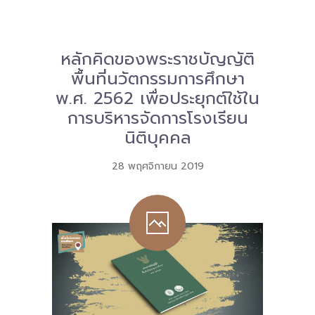
Download
-- หนังสือและเอกสาร
หลักคิดของพระราชบัญญัติ
พื้นที่นวัตกรรมการศึกษา
-- กฎหมาย
พ.ศ. 2562 เพื่อประยุกต์ใช้ใน
---- เจตนารมณ์ของ พ.ร.บ.
การบริหารจัดการโรงเรียน
นิติบุคคล
---- พ.ร.บ. และอนุบัญญัติ
28 พฤศจิกายน 2019
---- พ.ร.ฎ. ขยายเวลาใช้บังคับ พ.ร.บ.พื้นที่นวัตกรรมการ
ศึกษา พ.ศ. 252 พ.ศ. 2569
---- รายงานการประเมินผลสัมฤทธิ์ พ.ร.บ.พื้นที่นวัตกรรม
การศึกษา พ.ศ. 2562
---- รับฟังความคิดเห็นร่าง พ.ร.ฎ. ฯ
---- รายงานการวิเคราะห์ผลกระทบที่อาจเกิดขึ้นจากกฎ
หมายฯ