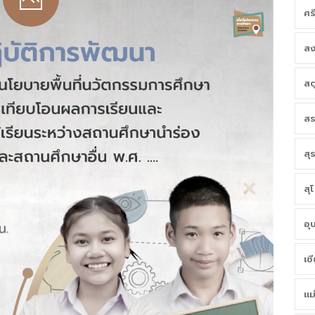
ศร
สง
สต
สร
สุ
สุ
อุ
เช
แม