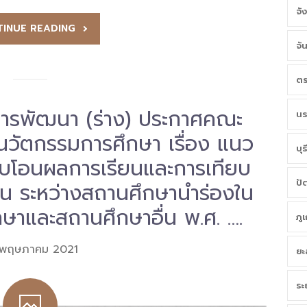
จั
INUE READING
จั
ตร
ิการพัฒนา (ร่าง) ประกาศคณะ
นร
นวัตกรรมการศึกษา เรื่อง แนว
บุร
ทียบโอนผลการเรียนและการเทียบ
ปั
ียน ระหว่างสถานศึกษานำร่องใน
กษาและสถานศึกษาอื่น พ.ศ. ….
ภู
 พฤษภาคม 2021
ยะ
ระ