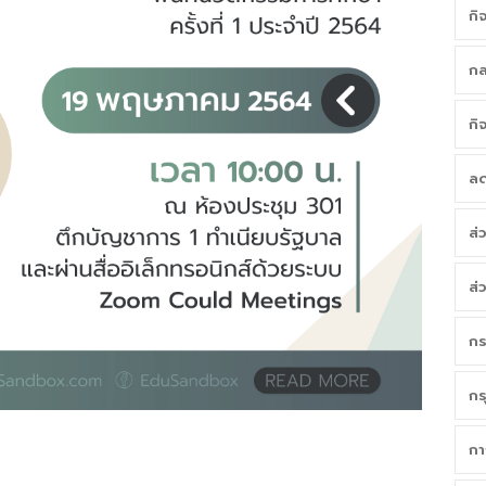
กิ
กล
กิ
ลด
ส่
ส่
กร
กร
กา