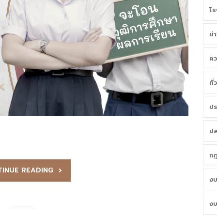
โร
ข่
คว
ทั
ปร
ปล
กฎ
INUE READING
งบ
งบ