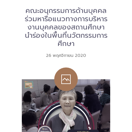
คณะอนุกรรมการด้านบุคคล
Download
ร่วมหารือแนวทางการบริหาร
-- หนังสือและเอกสาร
งานบุคคลของสถานศึกษา
นำร่องในพื้นที่นวัตกรรมการ
-- กฎหมาย
ศึกษา
---- เจตนารมณ์ของ พ.ร.บ.
26 พฤศจิกายน 2020
---- พ.ร.บ. และอนุบัญญัติ
---- พ.ร.ฎ. ขยายเวลาใช้บังคับ พ.ร.บ.พื้นที่นวัตกรรมการ
ศึกษา พ.ศ. 252 พ.ศ. 2569
---- รายงานการประเมินผลสัมฤทธิ์ พ.ร.บ.พื้นที่นวัตกรรม
การศึกษา พ.ศ. 2562
---- รับฟังความคิดเห็นร่าง พ.ร.ฎ. ฯ
---- รายงานการวิเคราะห์ผลกระทบที่อาจเกิดขึ้นจากกฎ
หมายฯ