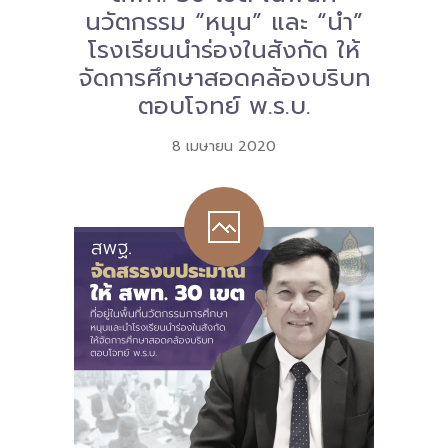
นวัตกรรม “หนุน” และ “นำ”
-- คณะอนุกรรมการ 6 คณะ
โรงเรียนนำร่องในสังกัด ให้
จัดการศึกษาสอดคล้องบริบท
-- ทีมงาน สบน.
ตอบโจทย์ พ.ร.บ.
ติดต่อเรา
8 เมษายน 2020