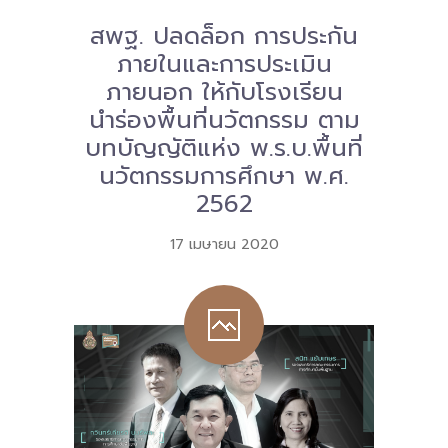
สพฐ. ปลดล็อก การประกัน
Download
ภายในและการประเมิน
-- หนังสือและเอกสาร
ภายนอก ให้กับโรงเรียน
นำร่องพื้นที่นวัตกรรม ตาม
-- กฎหมาย
บทบัญญัติแห่ง พ.ร.บ.พื้นที่
---- เจตนารมณ์ของ พ.ร.บ.
นวัตกรรมการศึกษา พ.ศ.
---- พ.ร.บ. และอนุบัญญัติ
2562
---- พ.ร.ฎ. ขยายเวลาใช้บังคับ พ.ร.บ.พื้นที่นวัตกรรมการ
17 เมษายน 2020
ศึกษา พ.ศ. 252 พ.ศ. 2569
---- รายงานการประเมินผลสัมฤทธิ์ พ.ร.บ.พื้นที่นวัตกรรม
การศึกษา พ.ศ. 2562
---- รับฟังความคิดเห็นร่าง พ.ร.ฎ. ฯ
---- รายงานการวิเคราะห์ผลกระทบที่อาจเกิดขึ้นจากกฎ
หมายฯ