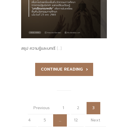
สรุป ความรู้และบทเรี
[…]
CONTINUE READING
Previous
1
2
3
4
5
…
12
Next