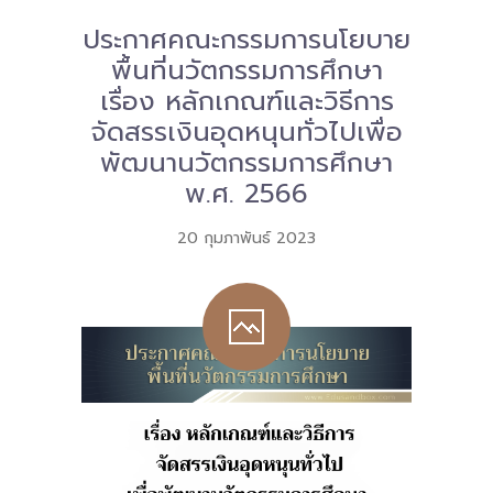
ประกาศคณะกรรมการนโยบาย
Download
พื้นที่นวัตกรรมการศึกษา
-- หนังสือและเอกสาร
เรื่อง หลักเกณฑ์และวิธีการ
จัดสรรเงินอุดหนุนทั่วไปเพื่อ
-- กฎหมาย
พัฒนานวัตกรรมการศึกษา
---- เจตนารมณ์ของ พ.ร.บ.
พ.ศ. 2566
---- พ.ร.บ. และอนุบัญญัติ
20 กุมภาพันธ์ 2023
---- พ.ร.ฎ. ขยายเวลาใช้บังคับ พ.ร.บ.พื้นที่นวัตกรรมการ
ศึกษา พ.ศ. 252 พ.ศ. 2569
---- รายงานการประเมินผลสัมฤทธิ์ พ.ร.บ.พื้นที่นวัตกรรม
การศึกษา พ.ศ. 2562
---- รับฟังความคิดเห็นร่าง พ.ร.ฎ. ฯ
---- รายงานการวิเคราะห์ผลกระทบที่อาจเกิดขึ้นจากกฎ
หมายฯ