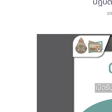
ปฏิบั
20