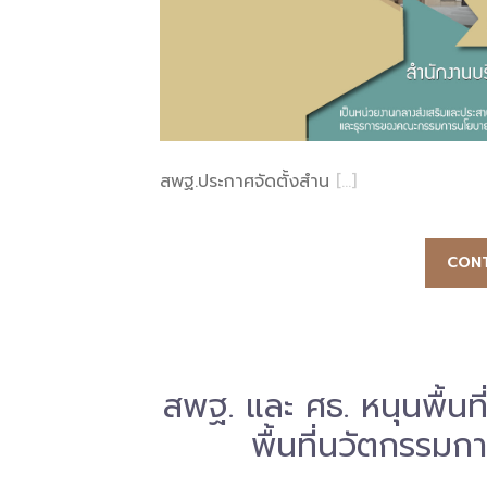
สพฐ.ประกาศจัดตั้งสำน
[…]
CONT
สพฐ. และ ศธ. หนุนพื้น
พื้นที่นวัตกรร