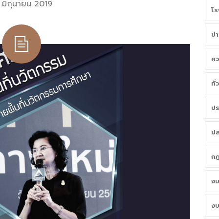
 มิถุนายน 2019
โร
ข่
คว
ทั
ปร
ปล
กฎ
งบ
งบ