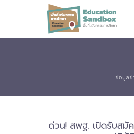
ข้อมูลข
ด่วน! สพฐ. เปิดรับสมั