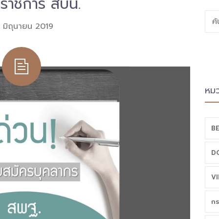
ติราชการ สบน.
ค
 มิถุนายน 2019
หมว
BE
D
VI
กร