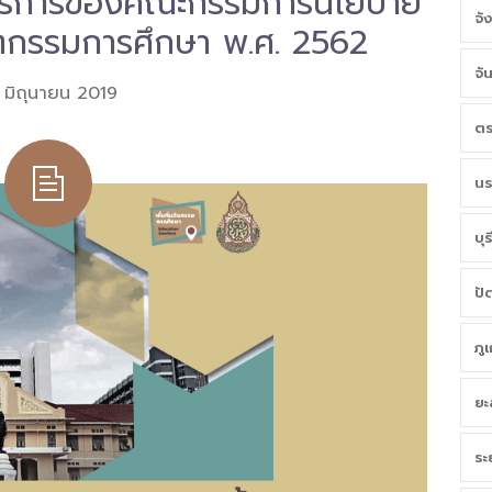
ธุรการของคณะกรรมการนโยบาย
จั
วัตกรรมการศึกษา พ.ศ. 2562
จั
 มิถุนายน 2019
ตร
นร
บุร
ปั
ภู
ยะ
ระ