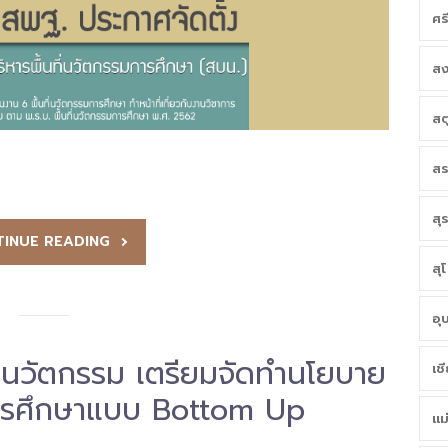
ศร
สง
สต
สร
สุ
INUE READING
สุ
อุ
ที่นวัตกรรม เตรียมจัดทำนโยบาย
เช
มการศึกษาแบบ Bottom Up
แม