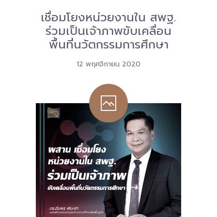
เชื่อมโยงหน่วยงานใน สพฐ.
Download
ร่วมเป็นเจ้าภาพขับเคลื่อน
-- หนังสือและเอกสาร
พื้นที่นวัตกรรมการศึกษา
-- กฎหมาย
12 พฤศจิกายน 2020
---- เจตนารมณ์ของ พ.ร.บ.
---- พ.ร.บ. และอนุบัญญัติ
---- พ.ร.ฎ. ขยายเวลาใช้บังคับ พ.ร.บ.พื้นที่นวัตกรรมการ
ศึกษา พ.ศ. 252 พ.ศ. 2569
---- รายงานการประเมินผลสัมฤทธิ์ พ.ร.บ.พื้นที่นวัตกรรม
การศึกษา พ.ศ. 2562
---- รับฟังความคิดเห็นร่าง พ.ร.ฎ. ฯ
---- รายงานการวิเคราะห์ผลกระทบที่อาจเกิดขึ้นจากกฎ
หมายฯ