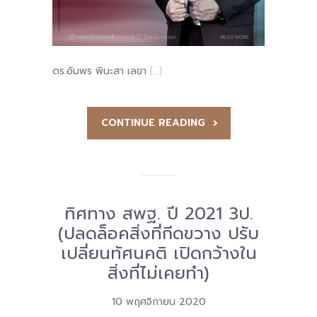
-- รายงานคณะผู้ประเมินอิสระ
---- รอบประเมิน (พ.ศ. 2562-2564)
ดร.อัมพร พินะสา เลขา
[…]
-- รายงานประจำปี
---- ปีการศึกษา 2564
CONTINUE READING
---- ปีการศึกษา 2565
---- ปีการศึกษา 2567
-- รายงานผล กขศ.สพท.
ทิศทาง สพฐ. ปี 2021 3ป.
-- เอกสารเผยแพร่
(ปลดล็อคสิ่งที่กีดขวาง ปรับ
เปลี่ยนทัศนคติ เปิดกว้างใน
เกี่ยวกับเรา
สิ่งที่ไม่เคยทำ)
-- รู้จัก พื้นที่นวัตกรรมการศึกษา
10 พฤศจิกายน 2020
-- คณะกรรมการนโยบายพื้นที่นวัตกรรมการศึกษา