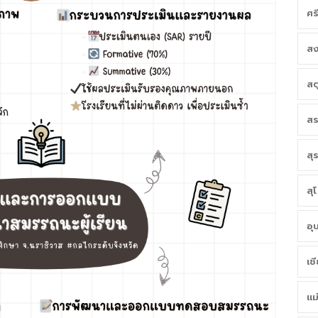
ศร
สง
สต
สร
สุ
สุ
อุ
เช
แม