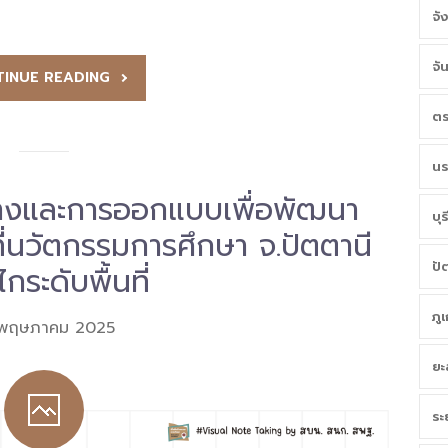
จั
จั
INUE READING
ตร
นร
างและการออกแบบเพื่อพัฒนา
บุร
ที่นวัตกรรมการศึกษา จ.ปัตตานี
ปั
กระดับพื้นที่
ภู
 พฤษภาคม 2025
ยะ
ระ