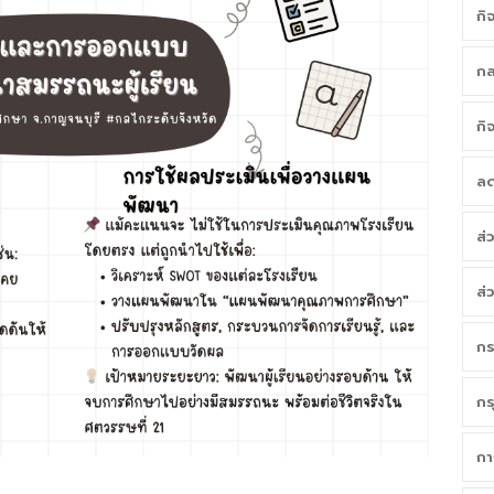
กิ
กล
กิ
ลด
ส่
ส่
กร
กร
กา