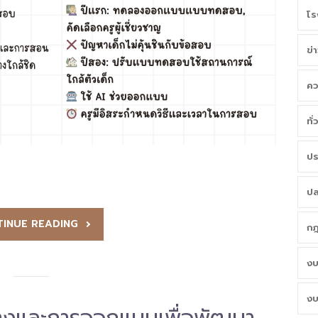
โร
ข่
คว
ทั
ปร
ปล
INUE READING
กฎ
งบ
งบ