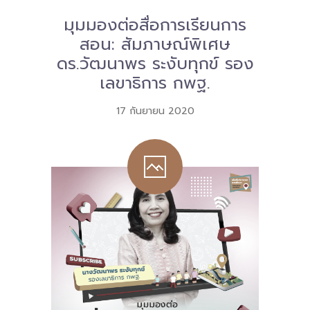
มุมมองต่อสื่อการเรียนการ
Download
สอน: สัมภาษณ์พิเศษ
-- หนังสือและเอกสาร
ดร.วัฒนาพร ระงับทุกข์ รอง
-- กฎหมาย
เลขาธิการ กพฐ.
---- เจตนารมณ์ของ พ.ร.บ.
17 กันยายน 2020
---- พ.ร.บ. และอนุบัญญัติ
---- พ.ร.ฎ. ขยายเวลาใช้บังคับ พ.ร.บ.พื้นที่นวัตกรรมการ
ศึกษา พ.ศ. 252 พ.ศ. 2569
---- รายงานการประเมินผลสัมฤทธิ์ พ.ร.บ.พื้นที่นวัตกรรม
การศึกษา พ.ศ. 2562
---- รับฟังความคิดเห็นร่าง พ.ร.ฎ. ฯ
---- รายงานการวิเคราะห์ผลกระทบที่อาจเกิดขึ้นจากกฎ
หมายฯ