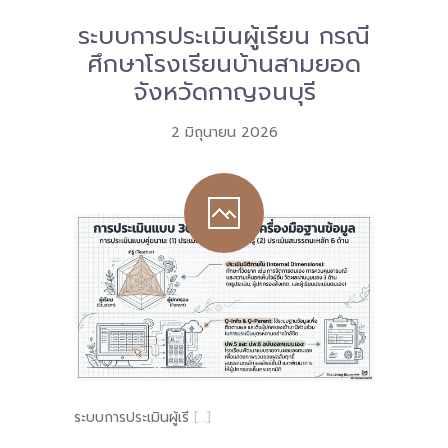
ระบบการประเมินผู้เรียน กรณี
Download
ศึกษาโรงเรียนบ้านสามยอด
-- หนังสือและเอกสาร
จังหวัดกาญจนบุรี
-- กฎหมาย
2 มิถุนายน 2026
---- เจตนารมณ์ของ พ.ร.บ.
---- พ.ร.บ. และอนุบัญญัติ
---- พ.ร.ฎ. ขยายเวลาใช้บังคับ พ.ร.บ.พื้นที่นวัตกรรมการ
ศึกษา พ.ศ. 252 พ.ศ. 2569
---- รายงานการประเมินผลสัมฤทธิ์ พ.ร.บ.พื้นที่นวัตกรรม
การศึกษา พ.ศ. 2562
---- รับฟังความคิดเห็นร่าง พ.ร.ฎ. ฯ
---- รายงานการวิเคราะห์ผลกระทบที่อาจเกิดขึ้นจากกฎ
ระบบการประเมินผู้เรี
[…]
หมายฯ