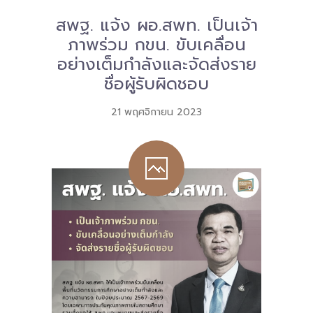
สพฐ. แจ้ง ผอ.สพท. เป็นเจ้า
Download
ภาพร่วม กขน. ขับเคลื่อน
-- หนังสือและเอกสาร
อย่างเต็มกำลังและจัดส่งราย
-- กฎหมาย
ชื่อผู้รับผิดชอบ
---- เจตนารมณ์ของ พ.ร.บ.
21 พฤศจิกายน 2023
---- พ.ร.บ. และอนุบัญญัติ
---- พ.ร.ฎ. ขยายเวลาใช้บังคับ พ.ร.บ.พื้นที่นวัตกรรมการ
ศึกษา พ.ศ. 252 พ.ศ. 2569
---- รายงานการประเมินผลสัมฤทธิ์ พ.ร.บ.พื้นที่นวัตกรรม
การศึกษา พ.ศ. 2562
---- รับฟังความคิดเห็นร่าง พ.ร.ฎ. ฯ
---- รายงานการวิเคราะห์ผลกระทบที่อาจเกิดขึ้นจากกฎ
หมายฯ